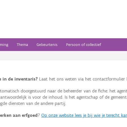
ming
Thema
Gebeurtenis
Persoon of collectief
 in de inventaris?
Laat het ons weten via het contactformulier h
omatisch doorgestuurd naar de beheerder van de fiche: het agen
verantwoordelijk is voor de inhoud. Is het agentschap of de geme
de diensten van de andere partij.
erken aan erfgoed
?
Op onze website lees je bij wie je terecht ka