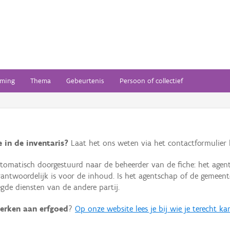
ming
Thema
Gebeurtenis
Persoon of collectief
 in de inventaris?
Laat het ons weten via het contactformulier h
omatisch doorgestuurd naar de beheerder van de fiche: het agen
verantwoordelijk is voor de inhoud. Is het agentschap of de geme
de diensten van de andere partij.
erken aan erfgoed
?
Op onze website lees je bij wie je terecht ka