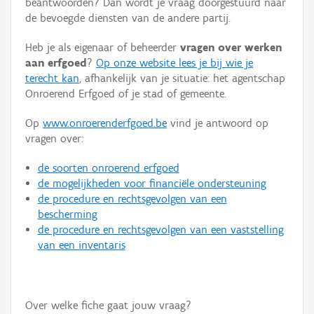
beantwoorden? Dan wordt je vraag doorgestuurd naar
Persoon of collectief
de bevoegde diensten van de andere partij.
Downloads
Heb je als eigenaar of beheerder
vragen over werken
aan erfgoed
?
Op onze website lees je bij wie je
Hergebruik
terecht kan
, afhankelijk van je situatie: het agentschap
Onroerend Erfgoed of je stad of gemeente.
Aanmelden
Op
www.onroerenderfgoed.be
vind je antwoord op
vragen over:
de soorten onroerend erfgoed
de mogelijkheden voor financiële ondersteuning
de procedure en rechtsgevolgen van een
bescherming
de procedure en rechtsgevolgen van een vaststelling
van een inventaris
Over welke fiche gaat jouw vraag?