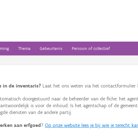
ming
Thema
Gebeurtenis
Persoon of collectief
 in de inventaris?
Laat het ons weten via het contactformulier h
omatisch doorgestuurd naar de beheerder van de fiche: het agen
verantwoordelijk is voor de inhoud. Is het agentschap of de geme
de diensten van de andere partij.
erken aan erfgoed
?
Op onze website lees je bij wie je terecht ka