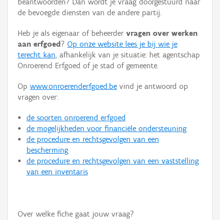
beantwoorden? Dan wordt je vraag doorgestuurd naar
Persoon of collectief
de bevoegde diensten van de andere partij.
Downloads
Heb je als eigenaar of beheerder
vragen over werken
aan erfgoed
?
Op onze website lees je bij wie je
Hergebruik
terecht kan
, afhankelijk van je situatie: het agentschap
Onroerend Erfgoed of je stad of gemeente.
Aanmelden
Op
www.onroerenderfgoed.be
vind je antwoord op
vragen over:
de soorten onroerend erfgoed
de mogelijkheden voor financiële ondersteuning
de procedure en rechtsgevolgen van een
bescherming
de procedure en rechtsgevolgen van een vaststelling
van een inventaris
Over welke fiche gaat jouw vraag?