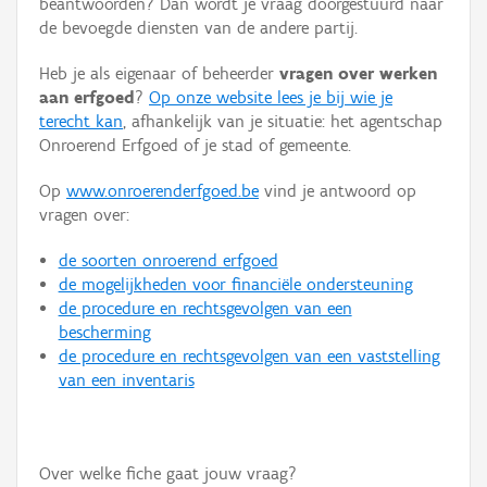
beantwoorden? Dan wordt je vraag doorgestuurd naar
Persoon of collectief
de bevoegde diensten van de andere partij.
Downloads
Heb je als eigenaar of beheerder
vragen over werken
aan erfgoed
?
Op onze website lees je bij wie je
Hergebruik
terecht kan
, afhankelijk van je situatie: het agentschap
Onroerend Erfgoed of je stad of gemeente.
Aanmelden
Op
www.onroerenderfgoed.be
vind je antwoord op
vragen over:
de soorten onroerend erfgoed
de mogelijkheden voor financiële ondersteuning
de procedure en rechtsgevolgen van een
bescherming
de procedure en rechtsgevolgen van een vaststelling
van een inventaris
Over welke fiche gaat jouw vraag?