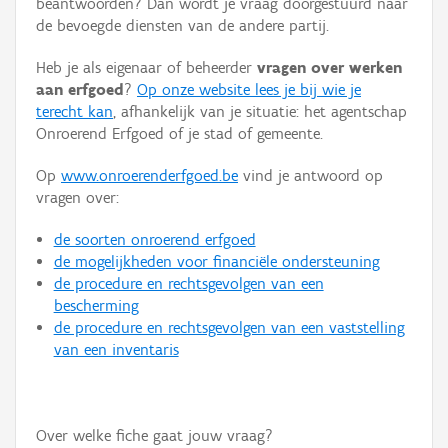
beantwoorden? Dan wordt je vraag doorgestuurd naar
Persoon of collectief
de bevoegde diensten van de andere partij.
Downloads
Heb je als eigenaar of beheerder
vragen over werken
aan erfgoed
?
Op onze website lees je bij wie je
Hergebruik
terecht kan
, afhankelijk van je situatie: het agentschap
Onroerend Erfgoed of je stad of gemeente.
Aanmelden
Op
www.onroerenderfgoed.be
vind je antwoord op
vragen over:
de soorten onroerend erfgoed
de mogelijkheden voor financiële ondersteuning
de procedure en rechtsgevolgen van een
bescherming
de procedure en rechtsgevolgen van een vaststelling
van een inventaris
Over welke fiche gaat jouw vraag?