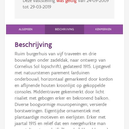
Deze vaststelling
was geldig
van
24-09-2009
tot
29-03-2019
ALGEMEEN
BESCHRIJVING
KENMERKEN
Beschrijving
Ruim burgerhuis van vijf traveeën en drie
bouwlagen onder zadeldak, naar ontwerp van
Cornelius Sol (opschrift), gedateerd 1915. Lijstgevel
met natuurstenen parement (arduinen
onderbouw), horizontaal gemarkeerd door kordon
en aflijnende houten kroonlijst op gekoppelde
consoles. Middentravee gekenmerkt door licht
risaliet met gebogen erker en bekronend balkon.
Diverse boogvormige muuropeningen; versierde
borstweringen. Eigentijdse ornamentiek met
plantaardige motieven en eierlijsten. Erker met
jaartal 1915 en reliëf dat een neergehurkte man