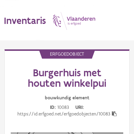
Inventaris
MENU
ERFGOEDOBJECT
Burgerhuis met
Erfgoedobject
houten winkelpui
Aanduidingsobject
bouwkundig
element
Waarneming
ID
10083
URI
Thema
https://id.erfgoed.net/erfgoedobjecten/10083
Gebeurtenis