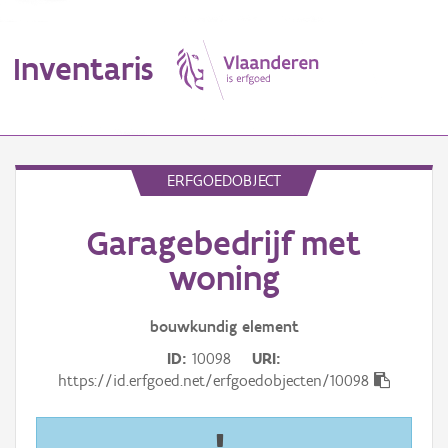
Inventaris
MENU
ERFGOEDOBJECT
Garagebedrijf met
Erfgoedobject
woning
Aanduidingsobject
bouwkundig
element
Waarneming
ID
10098
URI
Thema
https://id.erfgoed.net/erfgoedobjecten/10098
Gebeurtenis