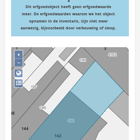
Persoon of collectief
Dit erfgoedobject heeft geen erfgoedwaarde
meer. De erfgoedwaarden waarom we het object
Downloads
opnamen in de inventaris, zijn niet meer
aanwezig, bijvoorbeeld door verbouwing of sloop.
Hergebruik
Aanmelden
+
−