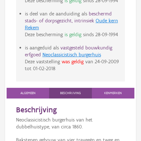
Deze bescherming
is geldig
sinds
28-09-1994
is deel van de aanduiding als
beschermd
stads- of dorpsgezicht, intrinsiek
Oude kern
Rekem
Deze bescherming
is geldig
sinds
28-09-1994
is aangeduid als
vastgesteld bouwkundig
erfgoed
Neoclassicistisch burgerhuis
Deze vaststelling
was geldig
van
24-09-2009
tot
01-02-2018
ALGEMEEN
BESCHRIJVING
KENMERKEN
Beschrijving
Neoclassicistisch burgerhuis van het
dubbelhuistype, van circa 1860.
Bakstenen gebouw van vier traveeën en twee en