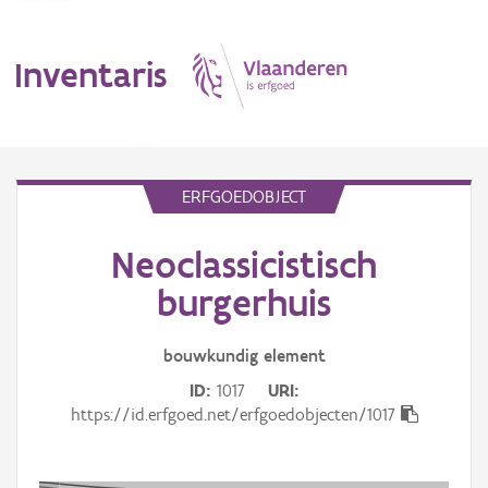
Inventaris
MENU
ERFGOEDOBJECT
Neoclassicistisch
Erfgoedobject
burgerhuis
Aanduidingsobject
bouwkundig
element
Waarneming
ID
1017
URI
Thema
https://id.erfgoed.net/erfgoedobjecten/1017
Gebeurtenis