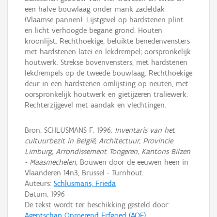
een halve bouwlaag onder mank zadeldak
(Vlaamse pannen). Lijstgevel op hardstenen plint
en licht verhoogde begane grond. Houten
kroonlijst. Rechthoekige, beluikte benedenvensters
met hardstenen latei en lekdrempel; oorspronkelijk
houtwerk. Strekse bovenvensters, met hardstenen
lekdrempels op de tweede bouwlaag. Rechthoekige
deur in een hardstenen omlijsting op neuten, met
oorspronkelijk houtwerk en gietijzeren traliewerk.
Rechterzijgevel met aandak en vlechtingen.
Bron: SCHLUSMANS F. 1996:
Inventaris van het
cultuurbezit in België, Architectuur, Provincie
Limburg, Arrondissement Tongeren, Kantons Bilzen
- Maasmechelen
, Bouwen door de eeuwen heen in
Vlaanderen 14n3, Brussel - Turnhout.
Auteurs:
Schlusmans, Frieda
Datum:
1996
De tekst wordt ter beschikking gesteld door:
Agentschap Onroerend Erfgoed (AOE)