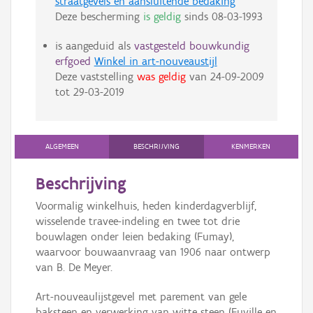
straatgevels en aansluitende bedaking
Deze bescherming
is geldig
sinds
08-03-1993
is aangeduid als
vastgesteld bouwkundig
erfgoed
Winkel in art-nouveaustijl
Deze vaststelling
was geldig
van
24-09-2009
tot
29-03-2019
ALGEMEEN
BESCHRIJVING
KENMERKEN
Beschrijving
Voormalig winkelhuis, heden kinderdagverblijf,
wisselende travee-indeling en twee tot drie
bouwlagen onder leien bedaking (Fumay),
waarvoor bouwaanvraag van 1906 naar ontwerp
van B. De Meyer.
Art-nouveaulijstgevel met parement van gele
baksteen en verwerking van witte steen (Euville en