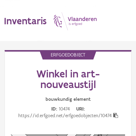
Inventaris
MENU
ERFGOEDOBJECT
Winkel in art-
Erfgoedobject
nouveaustijl
Aanduidingsobject
bouwkundig
element
Waarneming
ID
10474
URI
Thema
https://id.erfgoed.net/erfgoedobjecten/10474
Gebeurtenis