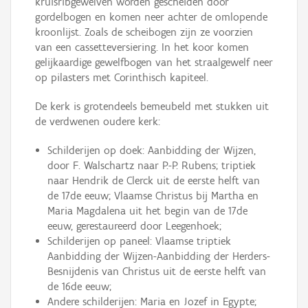
kruisribgewelven worden gescheiden door
gordelbogen en komen neer achter de omlopende
kroonlijst. Zoals de scheibogen zijn ze voorzien
van een cassetteversiering. In het koor komen
gelijkaardige gewelfbogen van het straalgewelf neer
op pilasters met Corinthisch kapiteel.
De kerk is grotendeels bemeubeld met stukken uit
de verdwenen oudere kerk:
Schilderijen op doek: Aanbidding der Wijzen,
door F. Walschartz naar P.-P. Rubens; triptiek
naar Hendrik de Clerck uit de eerste helft van
de 17de eeuw; Vlaamse Christus bij Martha en
Maria Magdalena uit het begin van de 17de
eeuw, gerestaureerd door Leegenhoek;
Schilderijen op paneel: Vlaamse triptiek
Aanbidding der Wijzen-Aanbidding der Herders-
Besnijdenis van Christus uit de eerste helft van
de 16de eeuw;
Andere schilderijen: Maria en Jozef in Egypte;