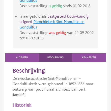
Gondulfus
Deze vaststelling
is geldig
sinds
01-02-2018
is aangeduid als
vastgesteld bouwkundig
erfgoed
Parochiekerk Sint-Monulfus en
Gondulfus
Deze vaststelling
was geldig
van
24-09-2009
tot
01-02-2018
ALGEMEEN
BESCHRIJVING
KENMERKEN
Beschrijving
De neoclassicistische Sint-Monulfus- en –
Gondulfuskerk werd gebouwd in 1852-1856 naar
ontwerp van provinciaal architect Lambert
Jaminé.
Historiek