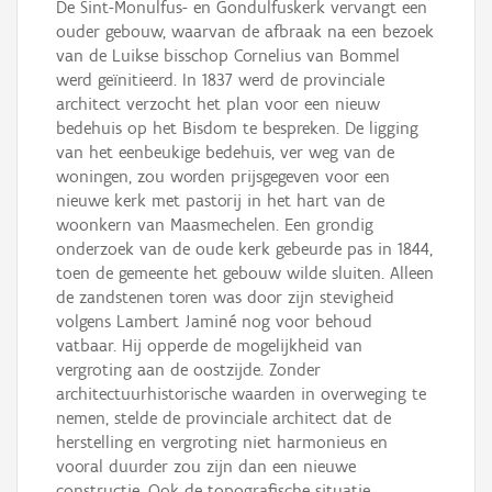
De Sint-Monulfus- en Gondulfuskerk vervangt een
ouder gebouw, waarvan de afbraak na een bezoek
van de Luikse bisschop Cornelius van Bommel
werd geïnitieerd. In 1837 werd de provinciale
architect verzocht het plan voor een nieuw
bedehuis op het Bisdom te bespreken. De ligging
van het eenbeukige bedehuis, ver weg van de
woningen, zou worden prijsgegeven voor een
nieuwe kerk met pastorij in het hart van de
woonkern van Maasmechelen. Een grondig
onderzoek van de oude kerk gebeurde pas in 1844,
toen de gemeente het gebouw wilde sluiten. Alleen
de zandstenen toren was door zijn stevigheid
volgens Lambert Jaminé nog voor behoud
vatbaar. Hij opperde de mogelijkheid van
vergroting aan de oostzijde. Zonder
architectuurhistorische waarden in overweging te
nemen, stelde de provinciale architect dat de
herstelling en vergroting niet harmonieus en
vooral duurder zou zijn dan een nieuwe
constructie. Ook de topografische situatie