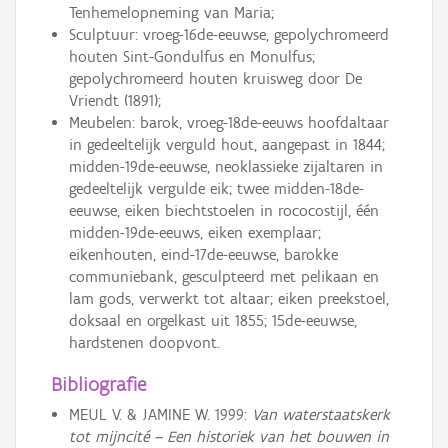
Tenhemelopneming van Maria;
Sculptuur: vroeg-16de-eeuwse, gepolychromeerd
houten Sint-Gondulfus en Monulfus;
gepolychromeerd houten kruisweg door De
Vriendt (1891);
Meubelen: barok, vroeg-18de-eeuws hoofdaltaar
in gedeeltelijk verguld hout, aangepast in 1844;
midden-19de-eeuwse, neoklassieke zijaltaren in
gedeeltelijk vergulde eik; twee midden-18de-
eeuwse, eiken biechtstoelen in rococostijl, één
midden-19de-eeuws, eiken exemplaar;
eikenhouten, eind-17de-eeuwse, barokke
communiebank, gesculpteerd met pelikaan en
lam gods, verwerkt tot altaar; eiken preekstoel,
doksaal en orgelkast uit 1855; 15de-eeuwse,
hardstenen doopvont.
Bibliografie
MEUL V. & JAMINE W. 1999:
Van waterstaatskerk
tot mijncité – Een historiek van het bouwen in