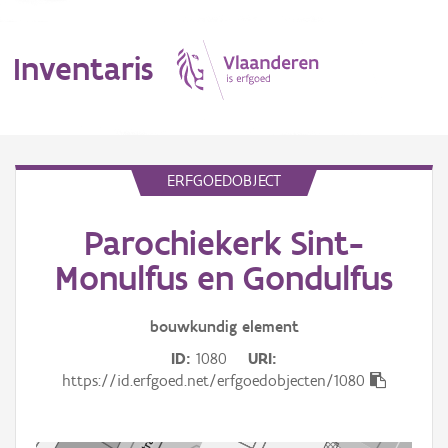
Inventaris
MENU
ERFGOEDOBJECT
Parochiekerk Sint-
Erfgoedobject
Monulfus en Gondulfus
Aanduidingsobject
bouwkundig
element
Waarneming
ID
1080
URI
Thema
https://id.erfgoed.net/erfgoedobjecten/1080
Gebeurtenis