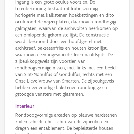
ingang is een grote oculus voorzien. De
torenbekroning bestaat uit kubusvormige
horlogerie met kalkstenen hoekkettingen en dito
oculi rond de wijzerplaten, daarboven rondbogige
galmgaten, waarvan de archivolten neerkomen op
een omlopende gekorniste lijst; De constructie
wordt bekroond door een hoofdgestel met
architraaf, baksteenfries en houten kroonlijst,
waarboven een ingesnoerde, leien naaldspits. De
zijbeukkopgevels zijn voorzien van
rondboogvormige nissen, met links met een beeld
van Sint-Monulfus of Gondulfus, rechts met een
Onze-Lieve-Vrouw van Smarten. De zijbeukgevels
hebben eenvoudige bakstenen rondbogige en
getoogde vensters met glasramen.
Interieur
Rondboogvormige arcaden op blauwe hardstenen
zuilen scheiden het schip van de zijbeuken en
dragen een entablement. De bepleisterde houten