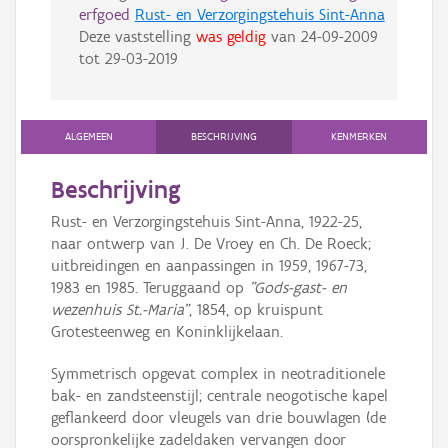
erfgoed
Rust- en Verzorgingstehuis Sint-Anna
Deze vaststelling
was geldig
van
24-09-2009
tot
29-03-2019
ALGEMEEN
BESCHRIJVING
KENMERKEN
Beschrijving
Rust- en Verzorgingstehuis Sint-Anna, 1922-25,
naar ontwerp van J. De Vroey en Ch. De Roeck;
uitbreidingen en aanpassingen in 1959, 1967-73,
1983 en 1985. Teruggaand op
"Gods-gast- en
wezenhuis St.-Maria"
, 1854, op kruispunt
Grotesteenweg en Koninklijkelaan.
Symmetrisch opgevat complex in neotraditionele
bak- en zandsteenstijl; centrale neogotische kapel
geflankeerd door vleugels van drie bouwlagen (de
oorspronkelijke zadeldaken vervangen door