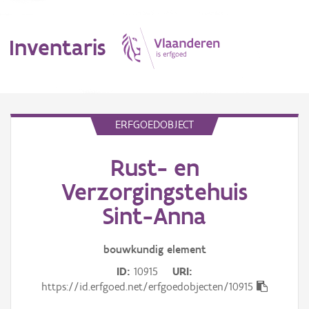
Inventaris
MENU
ERFGOEDOBJECT
Rust- en
Erfgoedobject
Verzorgingstehuis
Aanduidingsobject
Sint-Anna
Waarneming
bouwkundig
element
Thema
ID
10915
URI
https://id.erfgoed.net/erfgoedobjecten/10915
Gebeurtenis