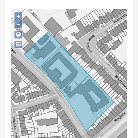
Persoon of collectief
+
Downloads
−
Hergebruik
Aanmelden