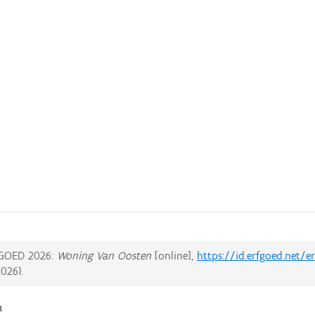
GOED 2026:
Woning Van Oosten
[online],
https://id.erfgoed.net/
2026
).
n