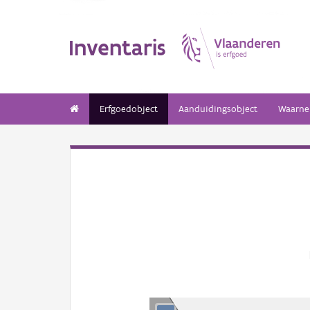
Inventaris
Erfgoedobject
Aanduidingsobject
Waarne