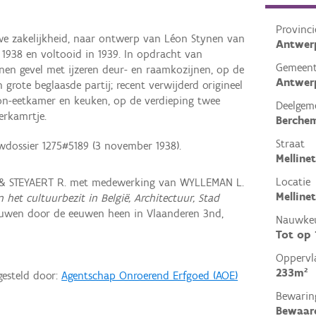
Provinci
uwe zakelijkheid, naar ontwerp van Léon Stynen van
Antwer
1938 en voltooid in 1939. In opdracht van
Gemeen
nen gevel met ijzeren deur- en raamkozijnen, op de
Antwer
grote beglaasde partij; recent verwijderd origineel
oon-eetkamer en keuken, op de verdieping twee
Deelgem
erkamrtje.
Berche
Straat
wdossier 1275#5189 (3 november 1938).
Melline
Locatie
 & STEYAERT R. met medewerking van WYLLEMAN L.
Melline
n het cultuurbezit in België, Architectuur, Stad
ouwen door de eeuwen heen in Vlaanderen 3nd,
Nauwkeu
Tot op
Oppervl
233m²
gesteld door:
Agentschap Onroerend Erfgoed (AOE)
Bewarin
Bewaar