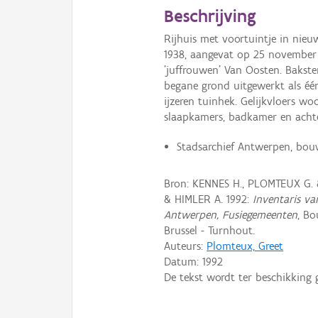
Beschrijving
Rijhuis met voortuintje in nie
1938, aangevat op 25 november 
'juffrouwen' Van Oosten. Bakste
begane grond uitgewerkt als één 
ijzeren tuinhek. Gelijkvloers w
slaapkamers, badkamer en acht
Stadsarchief Antwerpen, bou
Bron: KENNES H., PLOMTEUX G.
& HIMLER A. 1992:
Inventaris va
Antwerpen, Fusiegemeenten
, B
Brussel - Turnhout.
Auteurs:
Plomteux, Greet
Datum:
1992
De tekst wordt ter beschikking 