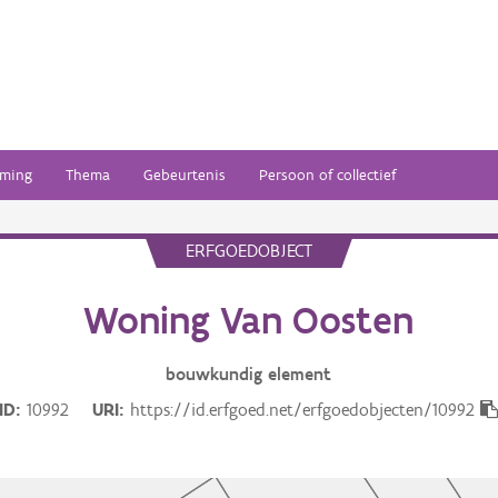
ming
Thema
Gebeurtenis
Persoon of collectief
ERFGOEDOBJECT
Woning Van Oosten
bouwkundig
element
ID
10992
URI
https://id.erfgoed.net/erfgoedobjecten/10992