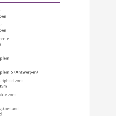
e
pen
te
pen
eente
m
tplein
tplein 5 (Antwerpen)
righeid zone
 15m
akte zone
gstoestand
d