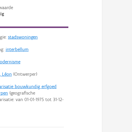
waarde
ig
gie:
stadswoningen
ng:
interbellum
odernisme
, Léon
(Ontwerper)
arisatie bouwkundig erfgoed
rpen
(geografische
arisatie: van
01-01-1975
tot
31-12-