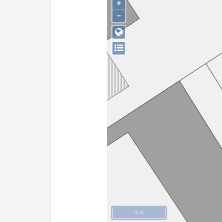
+
−
10 m