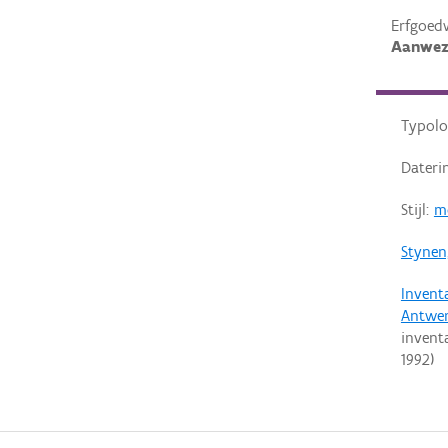
Erfgoed
Aanwez
Typolo
Dateri
Stijl:
m
Stynen
Invent
Antwe
invent
1992
)