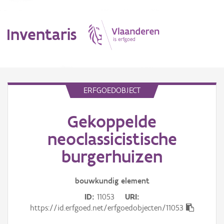
Inventaris
MENU
ERFGOEDOBJECT
Gekoppelde
Erfgoedobject
neoclassicistische
Aanduidingsobject
burgerhuizen
Waarneming
bouwkundig
element
Thema
ID
11053
URI
https://id.erfgoed.net/erfgoedobjecten/11053
Gebeurtenis