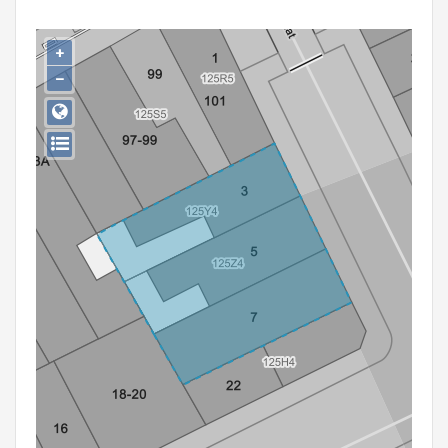
Persoon of collectief
+
Downloads
−
Hergebruik
Aanmelden