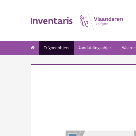
Inventaris
Erfgoedobject
Aanduidingsobject
Waarne