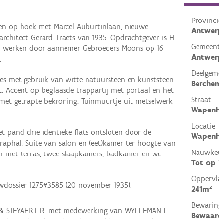
Provinci
en op hoek met Marcel Auburtinlaan, nieuwe
Antwer
architect Gerard Traets van 1935. Opdrachtgever is H.
Gemeen
 de werken door aannemer Gebroeders Moons op 16
Antwer
.
Deelgem
mes met gebruik van witte natuursteen en kunststeen
Berche
t. Accent op beglaasde trappartij met portaal en het
Straat
 met getrapte bekroning. Tuinmuurtje uit metselwerk
Wapenh
Locatie
 pand drie identieke flats ontsloten door de
Wapenh
raphal. Suite van salon en (eet)kamer ter hoogte van
Nauwkeu
en met terras, twee slaapkamers, badkamer en wc.
Tot op
Oppervl
wdossier 1275#3585 (20 november 1935).
241m²
Bewarin
 & STEYAERT R. met medewerking van WYLLEMAN L.
Bewaar