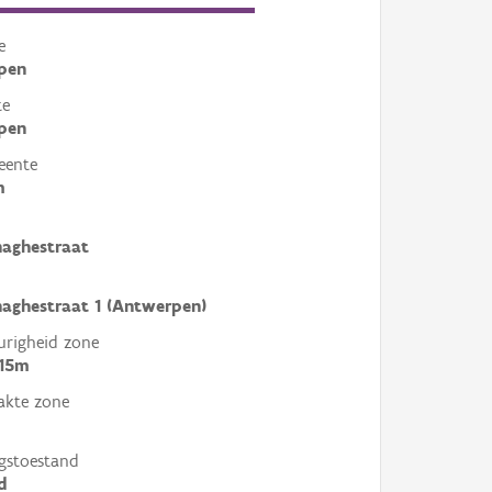
e
pen
te
pen
eente
m
aghestraat
aghestraat 1 (Antwerpen)
righeid zone
 15m
akte zone
gstoestand
d