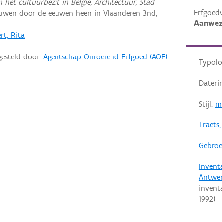
n het cultuurbezit in België, Architectuur, Stad
Erfgoed
ouwen door de eeuwen heen in Vlaanderen 3nd,
Aanwez
rt, Rita
gesteld door:
Agentschap Onroerend Erfgoed (AOE)
Typolo
Dateri
Stijl:
m
Traets,
Gebroe
Invent
Antwe
invent
1992
)