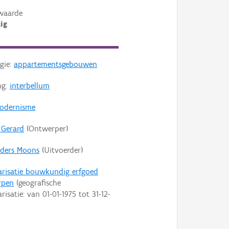
waarde
ig
gie:
appartementsgebouwen
ng:
interbellum
odernisme
 Gerard
(Ontwerper)
ders Moons
(Uitvoerder)
arisatie bouwkundig erfgoed
rpen
(geografische
arisatie: van
01-01-1975
tot
31-12-