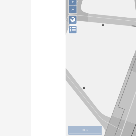
+
−
10 m