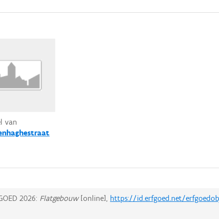
el van
nhaghestraat
GOED 2026:
Flatgebouw
[online],
https://id.erfgoed.net/erfgoedo