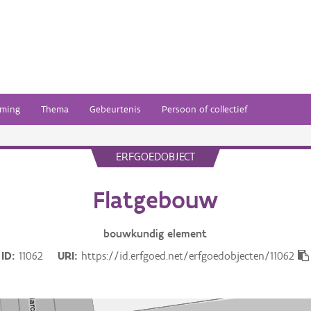
ming
Thema
Gebeurtenis
Persoon of collectief
ERFGOEDOBJECT
Flatgebouw
bouwkundig
element
ID
11062
URI
https://id.erfgoed.net/erfgoedobjecten/11062