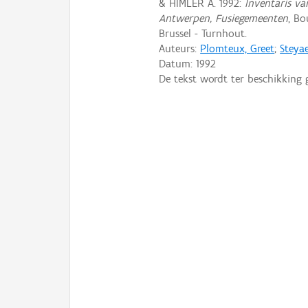
& HIMLER A. 1992:
Inventaris va
Antwerpen, Fusiegemeenten
, B
Brussel - Turnhout.
Auteurs:
Plomteux, Greet
;
Steyae
Datum:
1992
De tekst wordt ter beschikking 