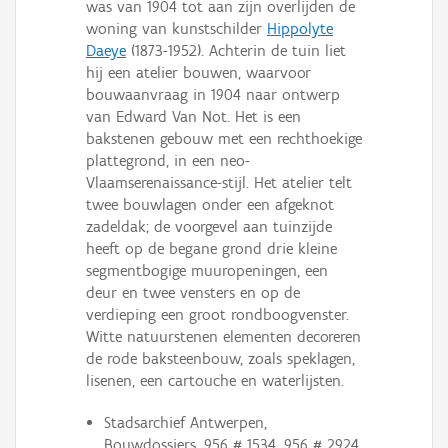
was van 1904 tot aan zijn overlijden de
woning van kunstschilder
Hippolyte
Daeye
(1873-1952). Achterin de tuin liet
hij een atelier bouwen, waarvoor
bouwaanvraag in 1904 naar ontwerp
van Edward Van Not. Het is een
bakstenen gebouw met een rechthoekige
plattegrond, in een neo-
Vlaamserenaissance-stijl. Het atelier telt
twee bouwlagen onder een afgeknot
zadeldak; de voorgevel aan tuinzijde
heeft op de begane grond drie kleine
segmentbogige muuropeningen, een
deur en twee vensters en op de
verdieping een groot rondboogvenster.
Witte natuurstenen elementen decoreren
de rode baksteenbouw, zoals speklagen,
lisenen, een cartouche en waterlijsten.
Stadsarchief Antwerpen,
Bouwdossiers, 956 # 1534, 956 # 2924.