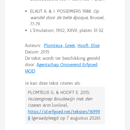
ELAUT A. & J. POSSEMIERS 1988:
Op
wandel door de belle époque
, Brussel,
77-79.
L'Emulation, 1902, XXVII, platen 31-32.
Auteurs:
Plomteux, Greet
;
Hooft, Elise
Datum:
2015
De tekst wordt ter beschikking gesteld
door:
Agentschap Onroerend Erfgoed
(AOE)
Je kan deze tekst citeren als:
PLOMTEUX G. & HOOFT E.
2015:
Huizengroep Boudewijn met den
IJzeren Arm
[online],
https://id.erfgoed.net/teksten/16999
8
(geraadpleegd op
7 augustus 2026
).