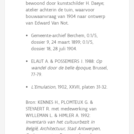
bewoond door kunstschilder H. Daeye;
atelier achterin de tuin, waarvoor
bouwaanvraag van 1904 naar ontwerp
van Edward Van Not.
Gemeente-archief Berchem, 0.1/5,
dossier 9, 24 maart 1899; 0.1/5,
dossier 18, 28 juli 1904.
ELAUT A. & POSSEMIERS J. 1988:
Op
wandel door de belle époque,
Brussel,
77-79.
L'Emulation,
1902, XXVII, platen 31-32.
Bron: KENNES H., PLOMTEUX G. &
STEYAERT R. met medewerking van
WYLLEMAN L. & HIMLER A. 1992:
Inventaris van het cultuurbezit in
België, Architectuur, Stad Antwerpen,