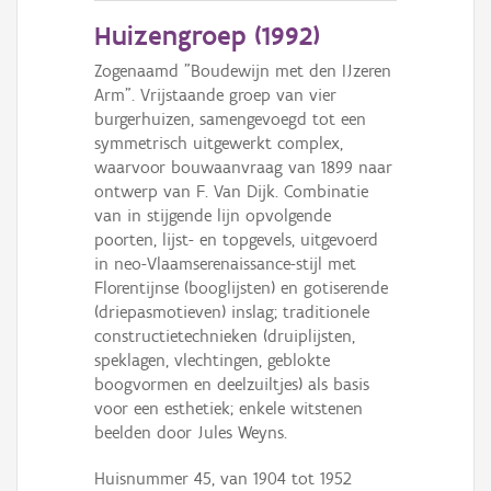
Huizengroep (
1992
)
Zogenaamd "Boudewijn met den IJzeren
Arm". Vrijstaande groep van vier
burgerhuizen, samengevoegd tot een
symmetrisch uitgewerkt complex,
waarvoor bouwaanvraag van 1899 naar
ontwerp van F. Van Dijk. Combinatie
van in stijgende lijn opvolgende
poorten, lijst- en topgevels, uitgevoerd
in neo-Vlaamserenaissance-stijl met
Florentijnse (booglijsten) en gotiserende
(driepasmotieven) inslag; traditionele
constructietechnieken (druiplijsten,
speklagen, vlechtingen, geblokte
boogvormen en deelzuiltjes) als basis
voor een esthetiek; enkele witstenen
beelden door Jules Weyns.
Huisnummer 45, van 1904 tot 1952