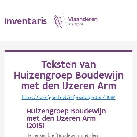
Inventaris
MENU
Teksten van
Huizengroep Boudewijn
Erfgoedobject
met den IJzeren Arm
Aanduidingsobject
https://id.erfgoed.net/erfgoedobjecten/11084
Waarneming
Huizengroep Boudewijn
Thema
met den IJzeren Arm
(
2015
)
Gebeurtenis
Het ensemble "Boudewijn met den