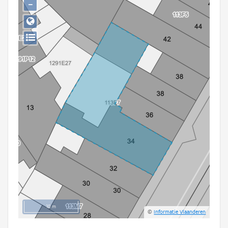
−
Persoon of collectief
Downloads
Hergebruik
Aanmelden
10 m
©
Informatie Vlaanderen