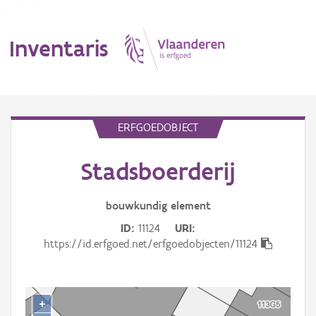
Inventaris
MENU
ERFGOEDOBJECT
Stadsboerderij
Erfgoedobject
Aanduidingsobject
bouwkundig
element
ID
11124
URI
Waarneming
https://id.erfgoed.net/erfgoedobjecten/11124
Thema
Gebeurtenis
+