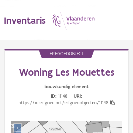
Inventaris
MENU
ERFGOEDOBJECT
Woning Les Mouettes
Erfgoedobject
Aanduidingsobject
bouwkundig
element
ID
11148
URI
Waarneming
https://id.erfgoed.net/erfgoedobjecten/11148
Thema
Gebeurtenis
+