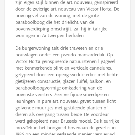
zijn eigen stijl binnen de art nouveau, geïnspireerd
door de zwierige art nouveau van Victor Horta. De
bovengevel van de woning, met de grote
paraboolboog die het drielicht van de
bovenverdieping omschrijft, zal hij in talrijke
woningen in Antwerpen herhalen.
De burgerwoning telt drie traveeën en drie
bouwlagen onder een pseudo-mansardedak. Op
Victor Horta geïnspireerde natuurstenen lijstgevel
met kenmerkende plint en verticale cannelures,
getypeerd door een opengewerkte erker met lichte
gietijzeren constructie, glazen luifel, balkon, en
paraboolboogvormige omkadering van de
bovenste vensters. Zeer verfijnde smeedijzeren
leuningen in pure art nouveau, gevat tussen licht
golvende muurtjes met gestileerde planten of
dieren als overgang tussen beide. De voordeur
werd gekopieerd naar Brussels model. De kleurrijke
mozaïek in het boogveld bovenaan de gevel is in
1986 op een minder geslaagde manier vernieuwd.