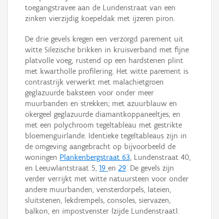
toegangstravee aan de Lundenstraat van een
zinken vierzijdig koepeldak met ijzeren piron.
De drie gevels kregen een verzorgd parement uit
witte Silezische brikken in kruisverband met fijne
platvolle voeg, rustend op een hardstenen plint
met kwartholle profilering. Het witte parement is
contrastrijk verwerkt met malachietgroen
geglazuurde baksteen voor onder meer
muurbanden en strekken; met azuurblauw en
okergeel geglazuurde diamantkoppaneeltjes; en
met een polychroom tegeltableau met gestrikte
bloemenguirlande. Identieke tegeltableaus zijn in
de omgeving aangebracht op bijvoorbeeld de
woningen
Plankenbergstraat 63
, Lundenstraat 40,
en Leeuwlantstraat 5,
19
en
29
. De gevels zijn
verder verrijkt met witte natuursteen voor onder
andere muurbanden, vensterdorpels, lateien,
sluitstenen, lekdrempels, consoles, siervazen,
balkon, en impostvenster (zijde Lundenstraat).