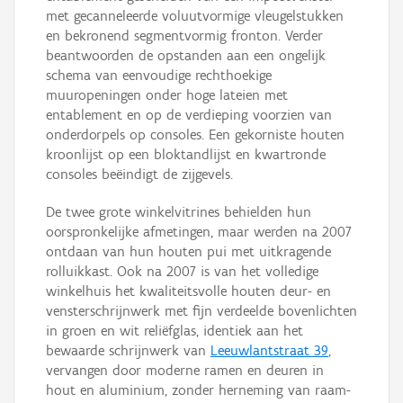
met gecanneleerde voluutvormige vleugelstukken
en bekronend segmentvormig fronton. Verder
beantwoorden de opstanden aan een ongelijk
schema van eenvoudige rechthoekige
muuropeningen onder hoge lateien met
entablement en op de verdieping voorzien van
onderdorpels op consoles. Een gekorniste houten
kroonlijst op een bloktandlijst en kwartronde
consoles beëindigt de zijgevels.
De twee grote winkelvitrines behielden hun
oorspronkelijke afmetingen, maar werden na 2007
ontdaan van hun houten pui met uitkragende
rolluikkast. Ook na 2007 is van het volledige
winkelhuis het kwaliteitsvolle houten deur- en
vensterschrijnwerk met fijn verdeelde bovenlichten
in groen en wit reliëfglas, identiek aan het
bewaarde schrijnwerk van
Leeuwlantstraat 39
,
vervangen door moderne ramen en deuren in
hout en aluminium, zonder herneming van raam-