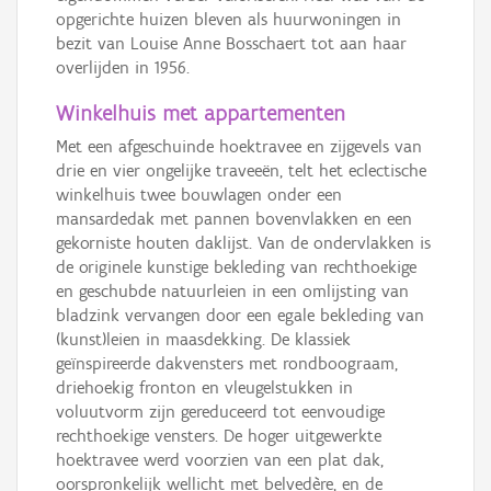
opgerichte huizen bleven als huurwoningen in
bezit van Louise Anne Bosschaert tot aan haar
overlijden in 1956.
Winkelhuis met appartementen
Met een afgeschuinde hoektravee en zijgevels van
drie en vier ongelijke traveeën, telt het eclectische
winkelhuis twee bouwlagen onder een
mansardedak met pannen bovenvlakken en een
gekorniste houten daklijst. Van de ondervlakken is
de originele kunstige bekleding van rechthoekige
en geschubde natuurleien in een omlijsting van
bladzink vervangen door een egale bekleding van
(kunst)leien in maasdekking. De klassiek
geïnspireerde dakvensters met rondboograam,
driehoekig fronton en vleugelstukken in
voluutvorm zijn gereduceerd tot eenvoudige
rechthoekige vensters. De hoger uitgewerkte
hoektravee werd voorzien van een plat dak,
oorspronkelijk wellicht met belvedère, en de