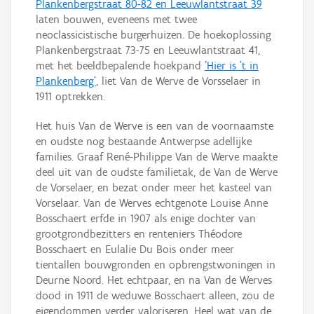
Plankenbergstraat 80-82 en Leeuwlantstraat 39
laten bouwen, eveneens met twee
neoclassicistische burgerhuizen. De hoekoplossing
Plankenbergstraat 73-75 en Leeuwlantstraat 41,
met het beeldbepalende hoekpand
'Hier is 't in
Plankenberg'
, liet Van de Werve de Vorsselaer in
1911 optrekken.
Het huis Van de Werve is een van de voornaamste
en oudste nog bestaande Antwerpse adellijke
families. Graaf René-Philippe Van de Werve maakte
deel uit van de oudste familietak, de Van de Werve
de Vorselaer, en bezat onder meer het kasteel van
Vorselaar. Van de Werves echtgenote Louise Anne
Bosschaert erfde in 1907 als enige dochter van
grootgrondbezitters en renteniers Théodore
Bosschaert en Eulalie Du Bois onder meer
tientallen bouwgronden en opbrengstwoningen in
Deurne Noord. Het echtpaar, en na Van de Werves
dood in 1911 de weduwe Bosschaert alleen, zou de
eigendommen verder valoriseren. Heel wat van de