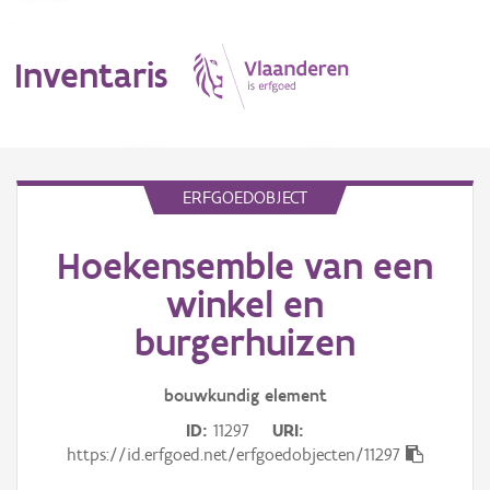
Inventaris
MENU
ERFGOEDOBJECT
Hoekensemble van een
Erfgoedobject
winkel en
Aanduidingsobject
burgerhuizen
Waarneming
bouwkundig
element
Thema
ID
11297
URI
https://id.erfgoed.net/erfgoedobjecten/11297
Gebeurtenis