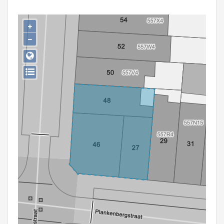
Persoon of collectief
+
Downloads
−
Hergebruik
Aanmelden