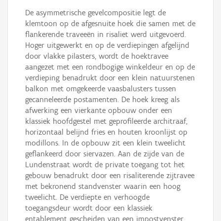
De asymmetrische gevelcompositie legt de
klemtoon op de afgesnuite hoek die samen met de
flankerende traveeën in risaliet werd uitgevoerd.
Hoger uitgewerkt en op de verdiepingen afgelijnd
door vlakke pilasters, wordt de hoektravee
aangezet met een rondbogige winkeldeur en op de
verdieping benadrukt door een klein natuurstenen
balkon met omgekeerde vaasbalusters tussen
gecanneleerde postamenten. De hoek kreeg als
afwerking een vierkante opbouw onder een
klassiek hoofdgestel met geprofileerde architraaf,
horizontaal belijnd fries en houten kroonlijst op
modillons. In de opbouw zit een klein tweelicht
geflankeerd door siervazen. Aan de zijde van de
Lundenstraat wordt de private toegang tot het
gebouw benadrukt door een risaliterende zijtravee
met bekronend standvenster waarin een hoog
tweelicht. De verdiepte en verhoogde
toegangsdeur wordt door een klassiek
entablement gescheiden van een impostvenster