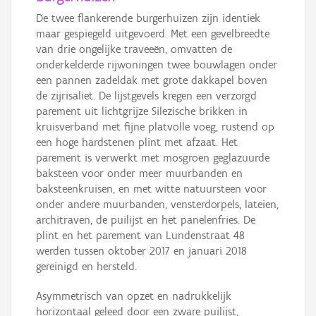
De twee flankerende burgerhuizen zijn identiek
maar gespiegeld uitgevoerd. Met een gevelbreedte
van drie ongelijke traveeën, omvatten de
onderkelderde rijwoningen twee bouwlagen onder
een pannen zadeldak met grote dakkapel boven
de zijrisaliet. De lijstgevels kregen een verzorgd
parement uit lichtgrijze Silezische brikken in
kruisverband met fijne platvolle voeg, rustend op
een hoge hardstenen plint met afzaat. Het
parement is verwerkt met mosgroen geglazuurde
baksteen voor onder meer muurbanden en
baksteenkruisen, en met witte natuursteen voor
onder andere muurbanden, vensterdorpels, lateien,
architraven, de puilijst en het panelenfries. De
plint en het parement van Lundenstraat 48
werden tussen oktober 2017 en januari 2018
gereinigd en hersteld.
Asymmetrisch van opzet en nadrukkelijk
horizontaal geleed door een zware puilijst,