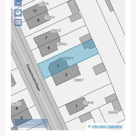
−
Persoon of collectief
Downloads
Hergebruik
Aanmelden
20 m
©
Informatie Vlaanderen