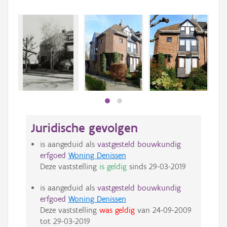
Beki
bee
bee
Juridische gevolgen
is aangeduid als
vastgesteld bouwkundig
erfgoed
Woning Denissen
Deze vaststelling
is geldig
sinds
29-03-2019
is aangeduid als
vastgesteld bouwkundig
erfgoed
Woning Denissen
Deze vaststelling
was geldig
van
24-09-2009
tot
29-03-2019