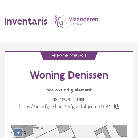
Inventaris
MENU
ERFGOEDOBJECT
Woning Denissen
Erfgoedobject
Aanduidingsobject
bouwkundig
element
ID
11379
URI
Waarneming
https://id.erfgoed.net/erfgoedobjecten/11379
Thema
Gebeurtenis
+