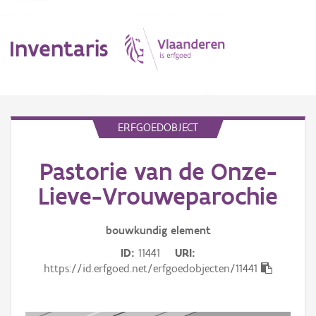
Inventaris
MENU
ERFGOEDOBJECT
Pastorie van de Onze-
Erfgoedobject
Lieve-Vrouweparochie
Aanduidingsobject
bouwkundig
element
Waarneming
ID
11441
URI
Thema
https://id.erfgoed.net/erfgoedobjecten/11441
Gebeurtenis