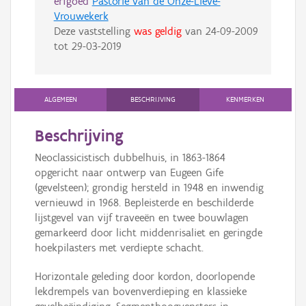
erfgoed
Pastorie van de Onze-Lieve-
Vrouwekerk
Deze vaststelling
was geldig
van
24-09-2009
tot
29-03-2019
ALGEMEEN
BESCHRIJVING
KENMERKEN
Beschrijving
Neoclassicistisch dubbelhuis, in 1863-1864
opgericht naar ontwerp van Eugeen Gife
(gevelsteen); grondig hersteld in 1948 en inwendig
vernieuwd in 1968. Bepleisterde en beschilderde
lijstgevel van vijf traveeën en twee bouwlagen
gemarkeerd door licht middenrisaliet en geringde
hoekpilasters met verdiepte schacht.
Horizontale geleding door kordon, doorlopende
lekdrempels van bovenverdieping en klassieke