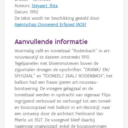
Auteurs:
Steyaert, Rita
Datum:
1992
De tekst wordt ter beschikking gesteld door:
Agentschap Onroerend Erfgoed (AOE)
Aanvullende informatie
Voormalig café en toneelzaal "Rodenbach" in art-
nouveaustijl te dateren omstreeks 1910.
Tegelpanelen met bloemmotieven boven de
zijportalen droegen de opschriften: "DRANK/ EN/
SPIJSZAAL" en "TOONEEL/ ZAAL/ RODENBACH"; het
balkon had een fraaie ijzeren art-nouveau-
borstwering. De vroegere gelagzaal en de
toneelzaal werden in opdracht van eigenaar Flips
ingrijpend verbouwd en verhoogd tot een toneel-
en bioscoopzaal met balkon in art-decostijl, naar
een ontwerp door de architect Ferdinand Van
Mierlo uit 1927. De voorgevel bleef daarbij
nagenoeg ongewijzigd: enkel de boogopeningen