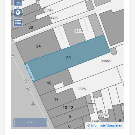
−
Persoon of collectief
Downloads
Hergebruik
Aanmelden
20 m
©
Informatie Vlaanderen