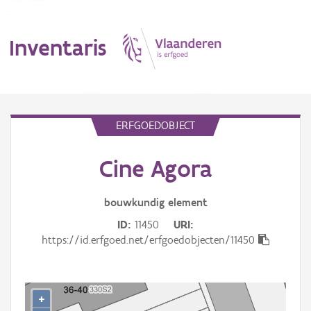
Inventaris
MENU
ERFGOEDOBJECT
Cine Agora
Erfgoedobject
Aanduidingsobject
bouwkundig
element
ID
11450
URI
Waarneming
https://id.erfgoed.net/erfgoedobjecten/11450
Thema
Gebeurtenis
+