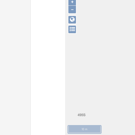
+
−
10 m