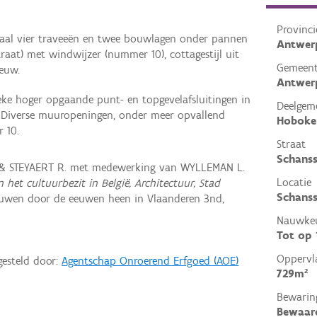
Provinci
otaal vier traveeën en twee bouwlagen onder pannen
Antwer
raat) met windwijzer (nummer 10), cottagestijl uit
Gemeen
eeuw.
Antwer
ke hoger opgaande punt- en topgevelafsluitingen in
Deelgem
Diverse muuropeningen, onder meer opvallend
Hoboke
 10.
Straat
Schanss
 & STEYAERT R. met medewerking van WYLLEMAN L.
Locatie
n het cultuurbezit in België, Architectuur, Stad
Schanss
ouwen door de eeuwen heen in Vlaanderen 3nd,
Nauwkeu
Tot op
Oppervl
gesteld door:
Agentschap Onroerend Erfgoed (AOE)
729m²
Bewarin
Bewaar