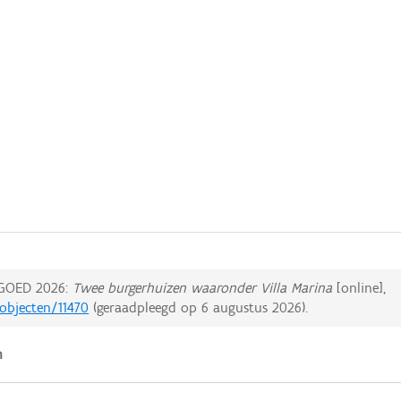
GOED 2026:
Twee burgerhuizen waaronder Villa Marina
[online],
dobjecten/11470
(geraadpleegd op
6 augustus 2026
).
n