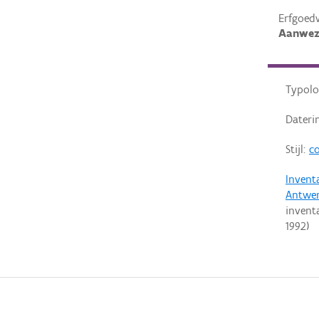
Erfgoed
Aanwez
Typolo
Dateri
Stijl:
co
Invent
Antwe
invent
1992
)