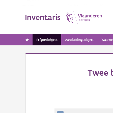
Inventaris
Erfgoedobject
Aanduidingsobject
Waarne
Twee b