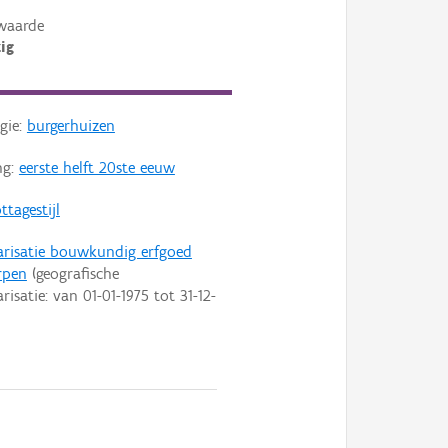
waarde
ig
gie:
burgerhuizen
ng:
eerste helft 20ste eeuw
ttagestijl
arisatie bouwkundig erfgoed
rpen
(geografische
arisatie: van
01-01-1975
tot
31-12-