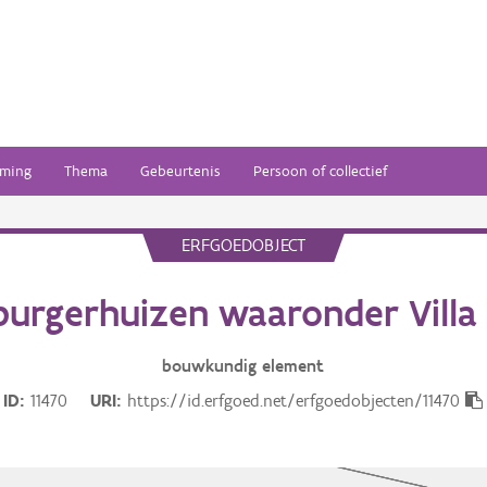
ming
Thema
Gebeurtenis
Persoon of collectief
ERFGOEDOBJECT
urgerhuizen waaronder Villa
bouwkundig
element
ID
11470
URI
https://id.erfgoed.net/erfgoedobjecten/11470