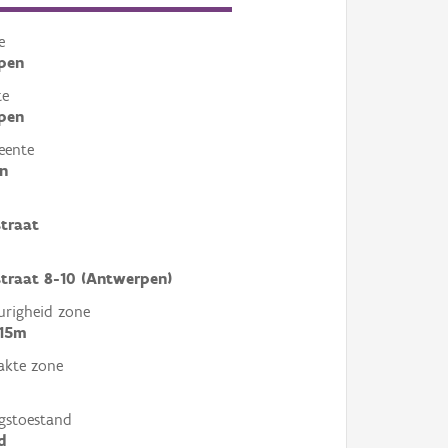
e
pen
te
pen
eente
n
traat
traat 8-10 (Antwerpen)
righeid zone
 15m
akte zone
gstoestand
d