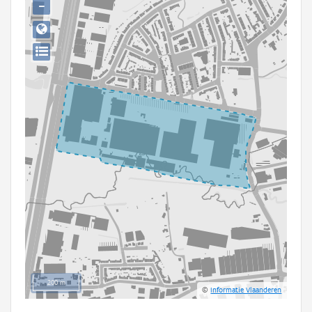
−
Persoon of collectief
Downloads
Hergebruik
Aanmelden
200 m
©
Informatie Vlaanderen