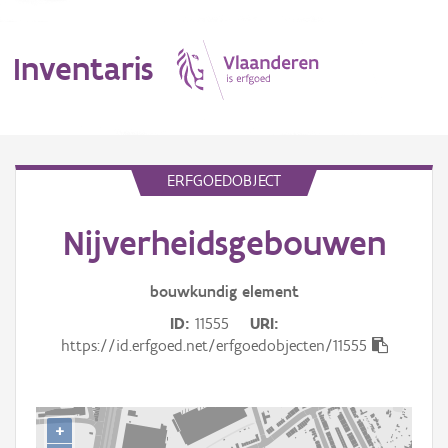
Inventaris
MENU
ERFGOEDOBJECT
Nijverheidsgebouwen
Erfgoedobject
Aanduidingsobject
bouwkundig
element
ID
11555
URI
Waarneming
https://id.erfgoed.net/erfgoedobjecten/11555
Thema
Gebeurtenis
+