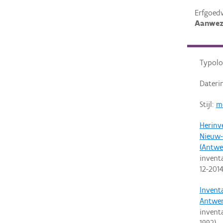
Erfgoed
Aanwez
Typolo
Dateri
Stijl:
m
Herinv
Nieuw-
(Antwe
invent
12-201
Invent
Antwe
invent
1992
)