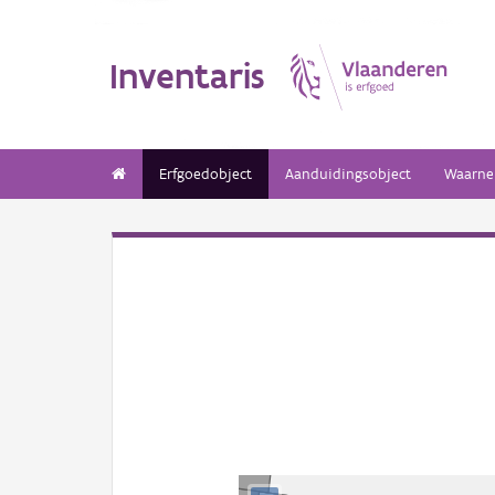
Inventaris
Erfgoedobject
Aanduidingsobject
Waarne