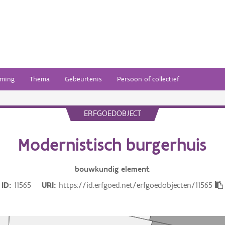
ming
Thema
Gebeurtenis
Persoon of collectief
ERFGOEDOBJECT
Modernistisch burgerhuis
bouwkundig
element
ID
11565
URI
https://id.erfgoed.net/erfgoedobjecten/11565