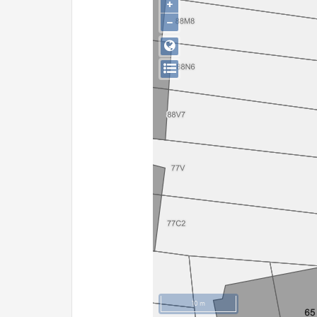
+
−
10 m