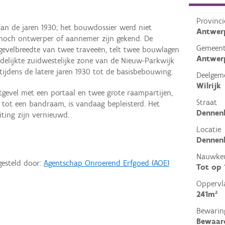
Provinci
van de jaren 1930; het bouwdossier werd niet
Antwer
 noch ontwerper of aannemer zijn gekend. De
Gemeen
gevelbreedte van twee traveeën, telt twee bouwlagen
Antwer
edelijkte zuidwestelijke zone van de Nieuw-Parkwijk
tijdens de latere jaren 1930 tot de basisbebouwing.
Deelgem
Wilrijk
stgevel met een portaal en twee grote raampartijen,
Straat
 tot een bandraam, is vandaag bepleisterd. Het
Dennen
iting zijn vernieuwd.
Locatie
Dennen
Nauwkeu
gesteld door:
Agentschap Onroerend Erfgoed (AOE)
Tot op
Oppervl
241m²
Bewarin
Bewaar