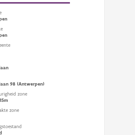
e
pen
te
pen
eente
laan
laan 98 (Antwerpen)
righeid zone
 15m
akte zone
gstoestand
d