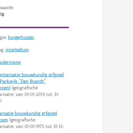
waarde
ig
gie:
burgerhuizen
ng:
interbellum
odernisme
entarisatie bouwkundig erfgoed
Parkwijk "Den Brandt"
rpen)
(geografische
arisatie: van
01-01-2013
tot
31-
4
)
arisatie bouwkundig erfgoed
rpen
(geografische
arisatie: van
01-01-1975
tot
31-12-