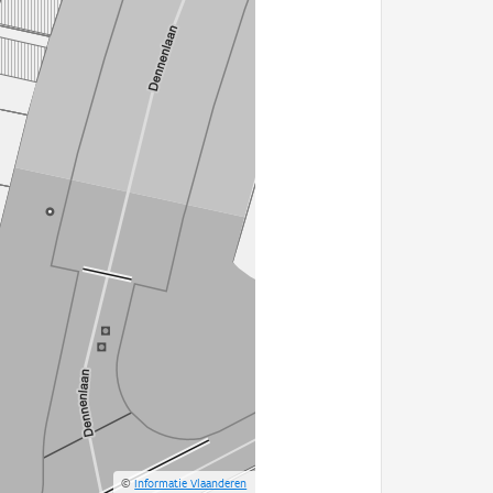
©
Informatie Vlaanderen