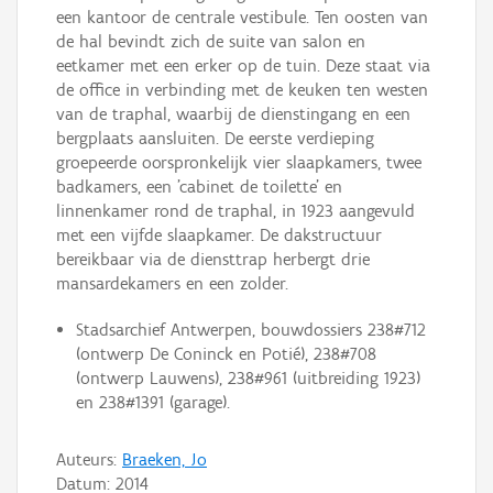
een kantoor de centrale vestibule. Ten oosten van
de hal bevindt zich de suite van salon en
eetkamer met een erker op de tuin. Deze staat via
de office in verbinding met de keuken ten westen
van de traphal, waarbij de dienstingang en een
bergplaats aansluiten. De eerste verdieping
groepeerde oorspronkelijk vier slaapkamers, twee
badkamers, een 'cabinet de toilette' en
linnenkamer rond de traphal, in 1923 aangevuld
met een vijfde slaapkamer. De dakstructuur
bereikbaar via de diensttrap herbergt drie
mansardekamers en een zolder.
Stadsarchief Antwerpen, bouwdossiers 238#712
(ontwerp De Coninck en Potié), 238#708
(ontwerp Lauwens), 238#961 (uitbreiding 1923)
en 238#1391 (garage).
Auteurs:
Braeken, Jo
Datum:
2014