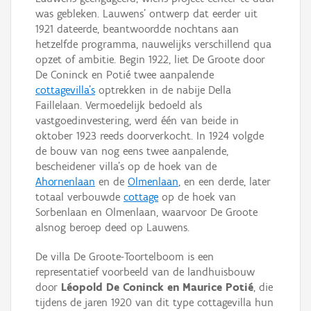
was gebleken. Lauwens' ontwerp dat eerder uit
1921 dateerde, beantwoordde nochtans aan
hetzelfde programma, nauwelijks verschillend qua
opzet of ambitie. Begin 1922, liet De Groote door
De Coninck en Potié twee aanpalende
cottagevilla's
optrekken in de nabije Della
Faillelaan. Vermoedelijk bedoeld als
vastgoedinvestering, werd één van beide in
oktober 1923 reeds doorverkocht. In 1924 volgde
de bouw van nog eens twee aanpalende,
bescheidener villa's op de hoek van de
Ahornenlaan
en de
Olmenlaan
, en een derde, later
totaal verbouwde
cottage
op de hoek van
Sorbenlaan en Olmenlaan, waarvoor De Groote
alsnog beroep deed op Lauwens.
De villa De Groote-Toortelboom is een
representatief voorbeeld van de landhuisbouw
door
Léopold De Coninck en Maurice Potié
, die
tijdens de jaren 1920 van dit type cottagevilla hun