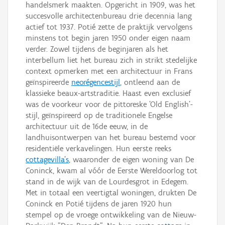
handelsmerk maakten. Opgericht in 1909, was het
succesvolle architectenbureau drie decennia lang
actief tot 1937. Potié zette de praktijk vervolgens
minstens tot begin jaren 1950 onder eigen naam
verder. Zowel tijdens de beginjaren als het
interbellum liet het bureau zich in strikt stedelijke
context opmerken met een architectuur in Frans
geïnspireerde
neorégencestijl
, ontleend aan de
klassieke beaux-artstraditie. Haast even exclusief
was de voorkeur voor de pittoreske 'Old English'-
stijl, geïnspireerd op de traditionele Engelse
architectuur uit de 16de eeuw, in de
landhuisontwerpen van het bureau bestemd voor
residentiële verkavelingen. Hun eerste reeks
cottagevilla's
, waaronder de eigen woning van De
Coninck, kwam al vóór de Eerste Wereldoorlog tot
stand in de wijk van de Lourdesgrot in Edegem.
Met in totaal een veertigtal woningen, drukten De
Coninck en Potié tijdens de jaren 1920 hun
stempel op de vroege ontwikkeling van de Nieuw-