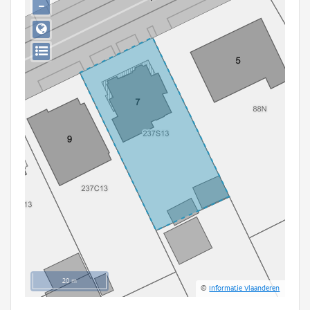
−
Persoon of collectief
Downloads
Hergebruik
Aanmelden
20 m
©
Informatie Vlaanderen