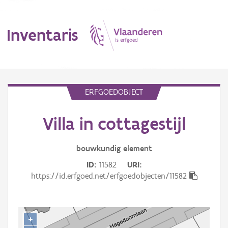
Inventaris
MENU
ERFGOEDOBJECT
Villa in cottagestijl
Erfgoedobject
Aanduidingsobject
bouwkundig
element
ID
11582
URI
Waarneming
https://id.erfgoed.net/erfgoedobjecten/11582
Thema
Gebeurtenis
+