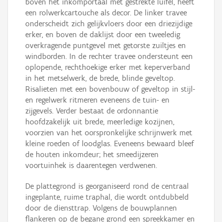
boven het inkomportaal met gestrekte luifel, heeft
een rolwerkcartouche als decor. De linker travee
onderscheidt zich gelijkvloers door een driezijdige
erker, en boven de daklijst door een tweeledig
overkragende puntgevel met getorste zuiltjes en
windborden. In de rechter travee ondersteunt een
oplopende, rechthoekige erker met keperverband
in het metselwerk, de brede, blinde geveltop.
Risalieten met een bovenbouw of geveltop in stijl-
en regelwerk ritmeren eveneens de tuin- en
zijgevels. Verder bestaat de ordonnantie
hoofdzakelijk uit brede, meerledige kozijnen,
voorzien van het oorspronkelijke schrijnwerk met
kleine roeden of loodglas. Eveneens bewaard bleef
de houten inkomdeur; het smeedijzeren
voortuinhek is daarentegen verdwenen.
De plattegrond is georganiseerd rond de centraal
ingeplante, ruime traphal, die wordt ontdubbeld
door de diensttrap. Volgens de bouwplannen
flankeren op de begane grond een spreekkamer en