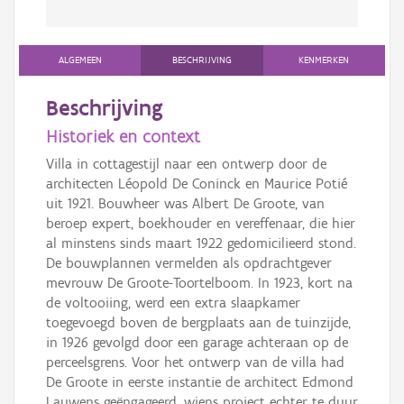
ALGEMEEN
BESCHRIJVING
KENMERKEN
Beschrijving
Historiek en context
Villa in cottagestijl naar een ontwerp door de
architecten Léopold De Coninck en Maurice Potié
uit 1921. Bouwheer was Albert De Groote, van
beroep expert, boekhouder en vereffenaar, die hier
al minstens sinds maart 1922 gedomicilieerd stond.
De bouwplannen vermelden als opdrachtgever
mevrouw De Groote-Toortelboom. In 1923, kort na
de voltooiing, werd een extra slaapkamer
toegevoegd boven de bergplaats aan de tuinzijde,
in 1926 gevolgd door een garage achteraan op de
perceelsgrens. Voor het ontwerp van de villa had
De Groote in eerste instantie de architect Edmond
Lauwens geëngageerd, wiens project echter te duur