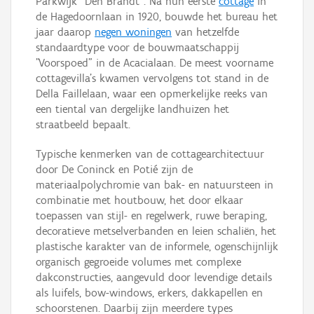
Parkwijk "Den Brandt". Na hun eerste
cottage
in
de Hagedoornlaan in 1920, bouwde het bureau het
jaar daarop
negen woningen
van hetzelfde
standaardtype voor de bouwmaatschappij
"Voorspoed" in de Acacialaan. De meest voorname
cottagevilla's kwamen vervolgens tot stand in de
Della Faillelaan, waar een opmerkelijke reeks van
een tiental van dergelijke landhuizen het
straatbeeld bepaalt.
Typische kenmerken van de cottagearchitectuur
door De Coninck en Potié zijn de
materiaalpolychromie van bak- en natuursteen in
combinatie met houtbouw, het door elkaar
toepassen van stijl- en regelwerk, ruwe beraping,
decoratieve metselverbanden en leien schaliën, het
plastische karakter van de informele, ogenschijnlijk
organisch gegroeide volumes met complexe
dakconstructies, aangevuld door levendige details
als luifels, bow-windows, erkers, dakkapellen en
schoorstenen. Daarbij zijn meerdere types