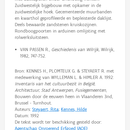
Zuidwestelijk bijgebouw met opkamer in de
zuidwestelijke hoek. Gecementeerde muurbanden
en kwarthol geprofileerde en bepleisterde daklijst.
Deels bewaarde zandstenen kruiskozijnen.
Rondboogpoorten in arduinen omlijsting met
rolwerksluitsteen.
VAN PASSEN R.,
Geschiedenis van Wilrijk,
Wilrijk,
1982, 747-752.
Bron: KENNES H., PLOMTEUX G. & STEYAERT R. met
medewerking van WYLLEMAN L. & HIMLER A. 1992:
Inventaris van het cultuurbezit in België,
Architectuur, Stad Antwerpen, Fusiegemeenten
,
Bouwen door de eeuwen heen in Vlaanderen 3nd,
Brussel - Turnhout.
Auteurs:
Steyaert, Rita
;
Kennes, Hilde
Datum:
1992
De tekst wordt ter beschikking gesteld door:
Agentschap Onroerend Erfgoed (AOE)