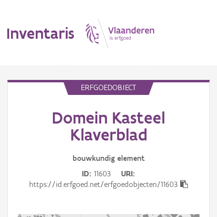
Inventaris
MENU
ERFGOEDOBJECT
Domein Kasteel
Erfgoedobject
Klaverblad
Aanduidingsobject
bouwkundig
element
Waarneming
ID
11603
URI
Thema
https://id.erfgoed.net/erfgoedobjecten/11603
Gebeurtenis