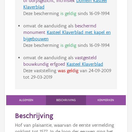
of dorpsgezicht, intrinsiek
Domein Kasteel
Klaverblad
Deze bescherming
is geldig
sinds
16-09-1994
omvat de aanduiding als
beschermd
monument
Kasteel Klaverblad met kapel en
bijgebouwen
Deze bescherming
is geldig
sinds
16-09-1994
omvat de aanduiding als
vastgesteld
bouwkundig erfgoed
Kasteel Klaverblad
Deze vaststelling
was geldig
van
24-09-2009
tot
29-03-2019
ALGEMEEN
BESCHRIJVING
KENMERKEN
Beschrijving
Hof van plaisantie, waarvan de eerste vermelding
opklimt tot 1577. In de loop der eeuwen ging het