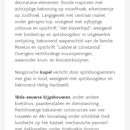
decoratieve elementen. Ronde traptoren met
achtzijdige bekroning op noordhoek, erkertorentje
op zuidhoek. Langsgevels met centraal risaliet
onder getrapte top: oostgevel met vijfzijdige
uitbouw en opschrift "
Het Klaverblad
"; westgevel
met bordestrap en spitsboogdeur in uitgewerkte
omlijsting, bekronend wapenschild van de familie
Moretus en opschrift "
Labore et Constantia
".
Overigens rechthoekige muuropeningen,
waaronder kruis- en kloosterkozijnen.
Neogotische
kapel
verlicht door spitsboogvensters
met glas in lood; westgevel met spitsboogdeur en
bekronend Heilig Hartbeeld.
18de-eeuwse bijgebouwen
, onder andere
koetshuis, paardenstallen en dienstwoning.
Rechthoekige bakstenen constructies van vier
traveeën en één bouwlaag onder schilddak (nok
loodrecht op het kasteel, mechanische pannen)
met dakkapellen onder driehoekig fronton.