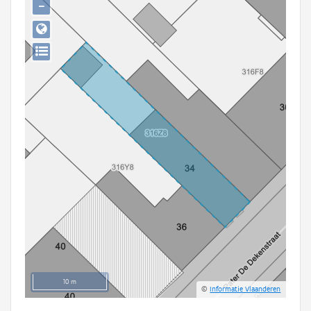
−
Persoon of collectief
Downloads
Hergebruik
Aanmelden
10 m
©
Informatie Vlaanderen