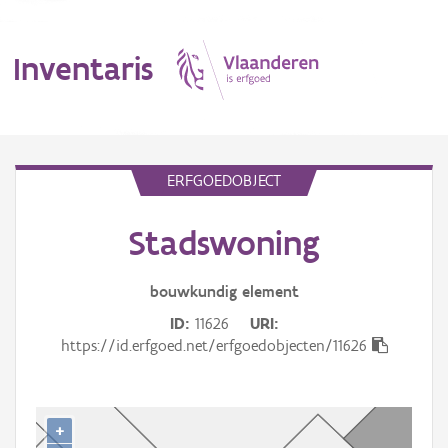
Inventaris
MENU
ERFGOEDOBJECT
Stadswoning
Erfgoedobject
Aanduidingsobject
bouwkundig
element
ID
11626
URI
Waarneming
https://id.erfgoed.net/erfgoedobjecten/11626
Thema
Gebeurtenis
+