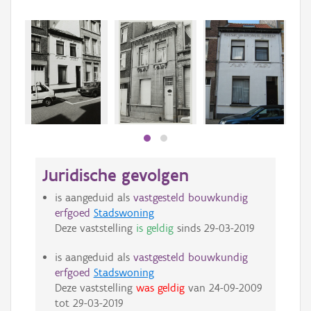
Beki
bee
bee
Juridische gevolgen
is aangeduid als
vastgesteld bouwkundig
erfgoed
Stadswoning
Deze vaststelling
is geldig
sinds
29-03-2019
is aangeduid als
vastgesteld bouwkundig
erfgoed
Stadswoning
Deze vaststelling
was geldig
van
24-09-2009
tot
29-03-2019