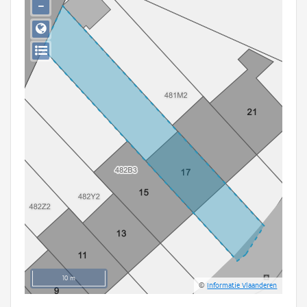
−
Persoon of collectief
Downloads
Hergebruik
Aanmelden
10 m
©
Informatie Vlaanderen