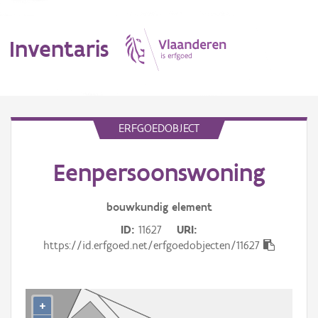
Inventaris
MENU
ERFGOEDOBJECT
Eenpersoonswoning
Erfgoedobject
Aanduidingsobject
bouwkundig
element
ID
11627
URI
Waarneming
https://id.erfgoed.net/erfgoedobjecten/11627
Thema
Gebeurtenis
+