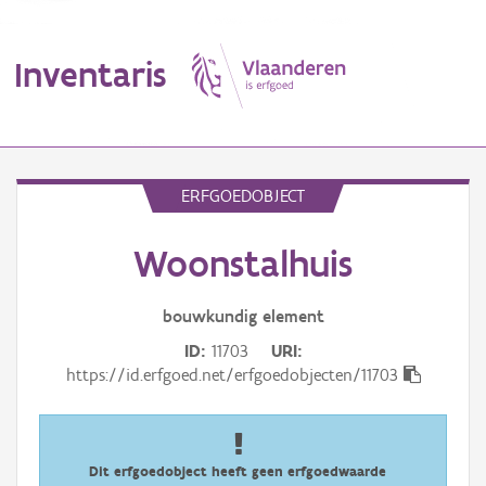
Inventaris
MENU
ERFGOEDOBJECT
Woonstalhuis
Erfgoedobject
Aanduidingsobject
bouwkundig
element
ID
11703
URI
Waarneming
https://id.erfgoed.net/erfgoedobjecten/11703
Thema
Gebeurtenis
Dit erfgoedobject heeft geen erfgoedwaarde