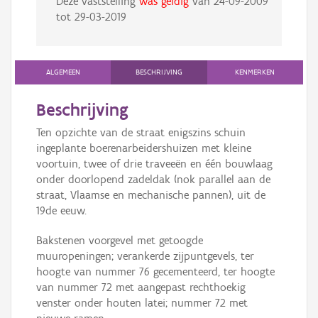
Deze vaststelling
was geldig
van
24-09-2009
tot
29-03-2019
ALGEMEEN
BESCHRIJVING
KENMERKEN
Beschrijving
Ten opzichte van de straat enigszins schuin
ingeplante boerenarbeidershuizen met kleine
voortuin, twee of drie traveeën en één bouwlaag
onder doorlopend zadeldak (nok parallel aan de
straat, Vlaamse en mechanische pannen), uit de
19de eeuw.
Bakstenen voorgevel met getoogde
muuropeningen; verankerde zijpuntgevels, ter
hoogte van nummer 76 gecementeerd, ter hoogte
van nummer 72 met aangepast rechthoekig
venster onder houten latei; nummer 72 met