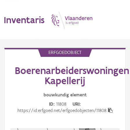
Inventaris
MENU
ERFGOEDOBJECT
Boerenarbeiderswoningen
Erfgoedobject
Kapellerij
Aanduidingsobject
bouwkundig
element
Waarneming
ID
11808
URI
Thema
https://id.erfgoed.net/erfgoedobjecten/11808
Gebeurtenis