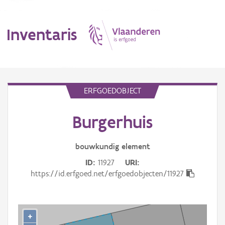
Inventaris
MENU
ERFGOEDOBJECT
Burgerhuis
Erfgoedobject
Aanduidingsobject
bouwkundig
element
ID
11927
URI
Waarneming
https://id.erfgoed.net/erfgoedobjecten/11927
Thema
Gebeurtenis
+