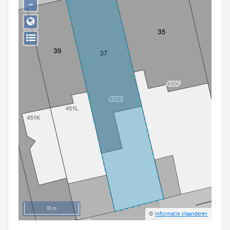
−
Persoon of collectief
Downloads
Hergebruik
Aanmelden
10 m
©
Informatie Vlaanderen