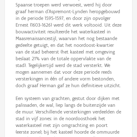
Spaanse troepen werd verwoest, werd hij door
graaf herman d’Aspremont-Lynden heropgebouwd
in de periode 1595-1597, en door zijn opvolger
Ernest (1603-1626) werd dit werk voltooid. Uit deze
bouwactiviteit resulteerde het waterkasteel in
Maasrenaissancestijl, waarvan het nog bestaande
gedeelte getuigt, en dat het noordoost-kwartier
van de stad beheerst (het kasteel met omgeving
beslaat 21% van de totale oppervlakte van de
stad). Tegelijkertijd werd de stad versterkt. We
mogen aannemen dat voor deze periode reeds
versterkingen in één of andere vorm bestonden,
doch graaf Herman gaf ze hun definitieve uitzicht.
Een systeem van grachten, gestut door dijken met
palissaden, de wal, liep langs de buitenzijde van
de muur. Verschillende versterkingen verdeelden de
stad in vijf zones: in de noordoosthoek het
waterkasteel met zijn omgrachting en poort
(eerste zone); bij het kasteel hoorde de ommuurde