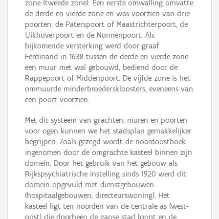
zone (tweede zone). Een eerste omwalling omvatte
de derde en vierde zone en was voorzien van drie
poorten: de Paterspoort of Maastrichterpoort, de
Uikhoverpoort en de Nonnenpoort. Als
bijkomende versterking werd door graaf
Ferdinand in 1638 tussen de derde en vierde zone
een muur met wal gebouwd, bediend door de
Rappepoort of Middenpoort. De vijfde zone is het
ommuurde minderbroederskloosters, eveneens van
een poort voorzien.
Met dit systeem van grachten, muren en poorten
voor ogen kunnen we het stadsplan gemakkelijker
begrijpen. Zoals gezegd wordt de noordoosthoek
ingenomen door de omgrachte kasteel binnen zijn
domein. Door het gebruik van het gebouw als
Rijkspsychiatrische instelling sinds 1920 werd dit
domein opgevuld met dienstgebouwen
(hospitaalgebouwen, directeurswoning). Het
kasteel ligt ten noorden van de centrale as (west-
oost) die doorheen de ganse stad loopt en de