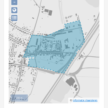
−
Persoon of collectief
Downloads
Hergebruik
Aanmelden
200 m
©
Informatie Vlaanderen