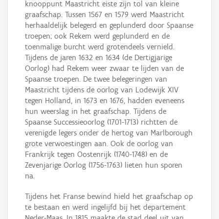
knooppunt Maastricht eiste zijn tol van kleine
graafschap. Tussen 1567 en 1579 werd Maastricht
herhaaldelijk belegerd en geplunderd door Spaanse
troepen; ook Rekem werd geplunderd en de
toenmalige burcht werd grotendeels vernield.
Tijdens de jaren 1632 en 1634 (de Dertigjarige
Oorlog) had Rekem weer zwaar te lijden van de
Spaanse troepen. De twee belegeringen van
Maastricht tijdens de oorlog van Lodewijk XIV
tegen Holland, in 1673 en 1676, hadden eveneens
hun weerslag in het graafschap. Tijdens de
Spaanse Successieoorlog (1701-1713) richtten de
verenigde legers onder de hertog van Marlborough
grote verwoestingen aan. Ook de oorlog van
Frankrijk tegen Oostenrijk (1740-1748) en de
Zevenjarige Oorlog (1756-1763) lieten hun sporen
na.
Tijdens het Franse bewind hield het graafschap op
te bestaan en werd ingelijfd bij het departement
Neder-Maas. In 1815 maakte de stad deel uit van