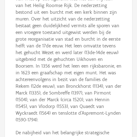
van het Heilig Roomse Rijk. De nederzetting
bestond uit een burcht met een kerk binnen zijn
muren. Over het uitzicht van de nederzetting
bestaat geen duidelijkheid vermits alle sporen van
een vroegere toestand uitgewist werden bij de
grote reorganisatie van stad en burcht in de eerste
helft van de 17de eeuw. Het leen omvatte tevens
het gehucht Wezet en werd later (13de-14de eeuw)
uitgebreid met de gehuchten Uikhoven en
Boorsem. In 1356 werd het leen een rijksbaronie, en
in 1623 een graafschap met eigen munt. Het was
achtereenvolgens in bezit van de families de
Rekem (12de eeuw), van Bronckhorst (1134), van der
Marck (1335), de Sombreffe (1397), van Pirmont
(1504), van der Marck (circa 1520), van Hennin
(1545), van Vlodorp (1553), van Quaedt van
Wyckraedt (1564) en tenslotte d’Aspremont-Lynden
(1590-1794).
De nabijheid van het belangrijke strategische