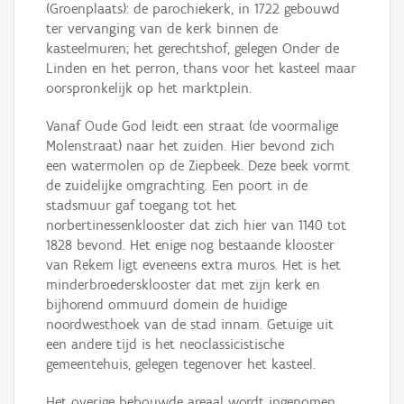
(Groenplaats): de parochiekerk, in 1722 gebouwd
ter vervanging van de kerk binnen de
kasteelmuren; het gerechtshof, gelegen Onder de
Linden en het perron, thans voor het kasteel maar
oorspronkelijk op het marktplein.
Vanaf Oude God leidt een straat (de voormalige
Molenstraat) naar het zuiden. Hier bevond zich
een watermolen op de Ziepbeek. Deze beek vormt
de zuidelijke omgrachting. Een poort in de
stadsmuur gaf toegang tot het
norbertinessenklooster dat zich hier van 1140 tot
1828 bevond. Het enige nog bestaande klooster
van Rekem ligt eveneens extra muros. Het is het
minderbroedersklooster dat met zijn kerk en
bijhorend ommuurd domein de huidige
noordwesthoek van de stad innam. Getuige uit
een andere tijd is het neoclassicistische
gemeentehuis, gelegen tegenover het kasteel.
Het overige bebouwde areaal wordt ingenomen