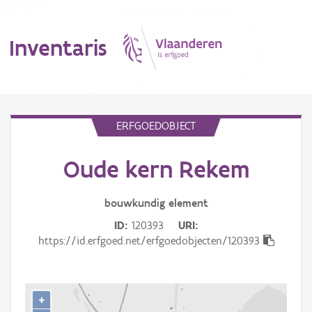
Inventaris
MENU
ERFGOEDOBJECT
Oude kern Rekem
Erfgoedobject
Aanduidingsobject
bouwkundig
element
ID
120393
URI
Waarneming
https://id.erfgoed.net/erfgoedobjecten/120393
Thema
Gebeurtenis
+