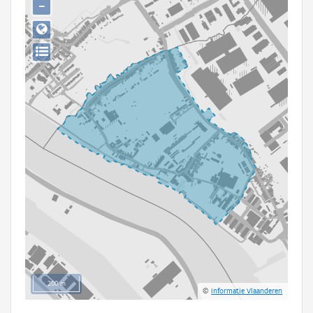
−
Persoon of collectief
Downloads
Hergebruik
Aanmelden
200 m
©
Informatie Vlaanderen