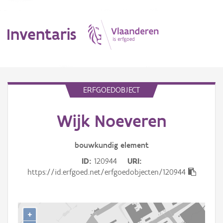
Inventaris
MENU
ERFGOEDOBJECT
Wijk Noeveren
Erfgoedobject
Aanduidingsobject
bouwkundig
element
ID
120944
URI
Waarneming
https://id.erfgoed.net/erfgoedobjecten/120944
Thema
Gebeurtenis
+