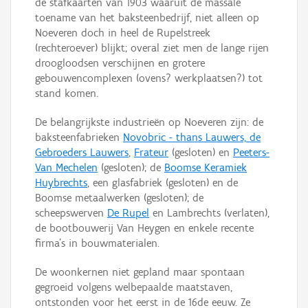
de stafkaarten van 1903 waaruit de massale
toename van het baksteenbedrijf, niet alleen op
Noeveren doch in heel de Rupelstreek
(rechteroever) blijkt; overal ziet men de lange rijen
droogloodsen verschijnen en grotere
gebouwencomplexen (ovens? werkplaatsen?) tot
stand komen.
De belangrijkste industrieën op Noeveren zijn: de
baksteenfabrieken
Novobric - thans Lauwers, de
Gebroeders Lauwers
,
Frateur
(gesloten) en
Peeters-
Van Mechelen
(gesloten); de
Boomse Keramiek
Huybrechts
, een glasfabriek (gesloten) en de
Boomse metaalwerken (gesloten); de
scheepswerven
De Rupel
en Lambrechts (verlaten),
de bootbouwerij Van Heygen en enkele recente
firma's in bouwmaterialen.
De woonkernen niet gepland maar spontaan
gegroeid volgens welbepaalde maatstaven,
ontstonden voor het eerst in de 16de eeuw. Ze