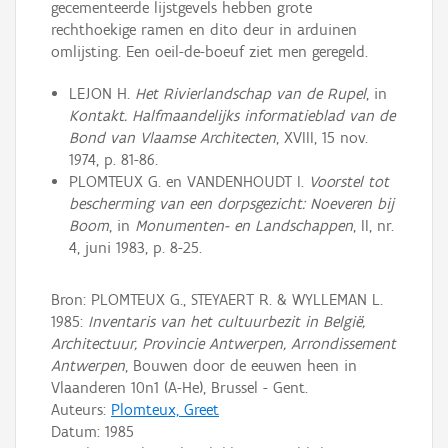
gecementeerde lijstgevels hebben grote
rechthoekige ramen en dito deur in arduinen
omlijsting. Een oeil-de-boeuf ziet men geregeld.
LEJON H.
Het Rivierlandschap van de Rupel
, in
Kontakt. Halfmaandelijks informatieblad van de
Bond van Vlaamse Architecten
, XVIII, 15 nov.
1974, p. 81-86.
PLOMTEUX G. en VANDENHOUDT I.
Voorstel tot
bescherming van een dorpsgezicht: Noeveren bij
Boom
, in
Monumenten- en Landschappen
, II, nr.
4, juni 1983, p. 8-25.
Bron: PLOMTEUX G., STEYAERT R. & WYLLEMAN L.
1985:
Inventaris van het cultuurbezit in België,
Architectuur, Provincie Antwerpen, Arrondissement
Antwerpen
, Bouwen door de eeuwen heen in
Vlaanderen 10n1 (A-He), Brussel - Gent.
Auteurs:
Plomteux, Greet
Datum:
1985