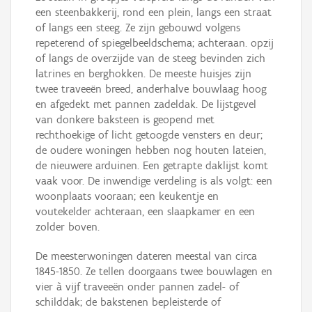
een steenbakkerij, rond een plein, langs een straat
of langs een steeg. Ze zijn gebouwd volgens
repeterend of spiegelbeeldschema; achteraan. opzij
of langs de overzijde van de steeg bevinden zich
latrines en berghokken. De meeste huisjes zijn
twee traveeën breed, anderhalve bouwlaag hoog
en afgedekt met pannen zadeldak. De lijstgevel
van donkere baksteen is geopend met
rechthoekige of licht getoogde vensters en deur;
de oudere woningen hebben nog houten lateien,
de nieuwere arduinen. Een getrapte daklijst komt
vaak voor. De inwendige verdeling is als volgt: een
woonplaats vooraan; een keukentje en
voutekelder achteraan, een slaapkamer en een
zolder boven.
De meesterwoningen dateren meestal van circa
1845-1850. Ze tellen doorgaans twee bouwlagen en
vier à vijf traveeën onder pannen zadel- of
schilddak; de bakstenen bepleisterde of