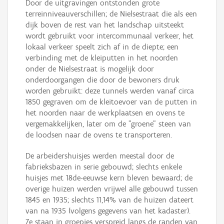
Door de uitgravingen ontstonden grote
terreinniveauverschillen; de Nielsestraat die als een
dijk boven de rest van het landschap uitsteekt
wordt gebruikt voor intercommunaal verkeer, het
lokaal verkeer speelt zich af in de diepte; een
verbinding met de kleiputten in het noorden
onder de Nielsestraat is mogelijk door
onderdoorgangen die door de bewoners druk
worden gebruikt: deze tunnels werden vanaf circa
1850 gegraven om de kleitoevoer van de putten in
het noorden naar de werkplaatsen en ovens te
vergemakkelijken, later om de "groene" steen van
de loodsen naar de ovens te transporteren.
De arbeidershuisjes werden meestal door de
fabrieksbazen in serie gebouwd; slechts enkele
huisjes met 18de-eeuwse kern bleven bewaard; de
overige huizen werden vrijwel alle gebouwd tussen
1845 en 1935; slechts 11,14% van de huizen dateert
van na 1935 (volgens gegevens van het kadaster).
Ze staan in groepjes verspreid langs de randen van