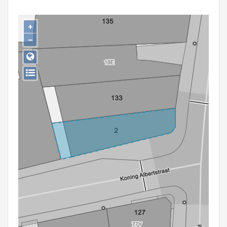
Persoon of collectief
+
Downloads
−
Hergebruik
Aanmelden