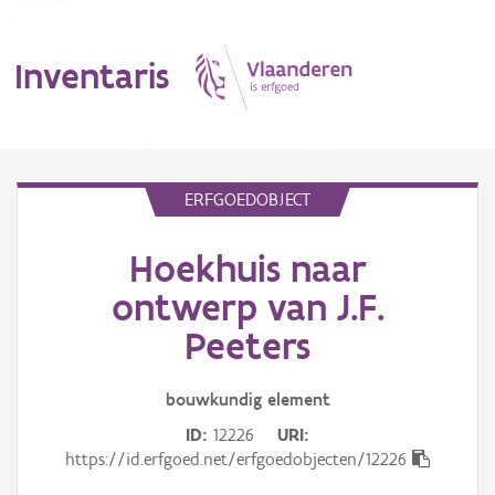
Inventaris
MENU
ERFGOEDOBJECT
Hoekhuis naar
Erfgoedobject
ontwerp van J.F.
Aanduidingsobject
Peeters
Waarneming
bouwkundig
element
Thema
ID
12226
URI
https://id.erfgoed.net/erfgoedobjecten/12226
Gebeurtenis