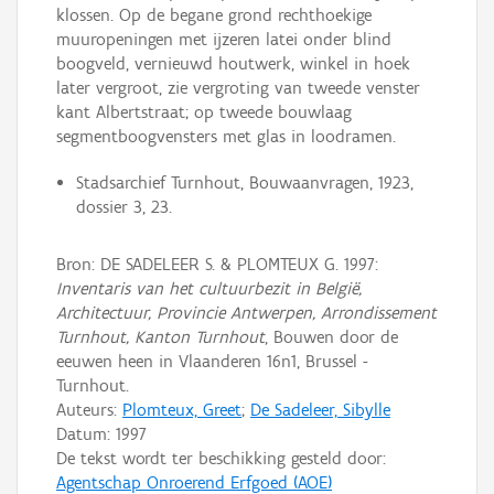
klossen. Op de begane grond rechthoekige
muuropeningen met ijzeren latei onder blind
boogveld, vernieuwd houtwerk, winkel in hoek
later vergroot, zie vergroting van tweede venster
kant Albertstraat; op tweede bouwlaag
segmentboogvensters met glas in loodramen.
Stadsarchief Turnhout, Bouwaanvragen, 1923,
dossier 3, 23.
Bron: DE SADELEER S. & PLOMTEUX G. 1997:
Inventaris van het cultuurbezit in België,
Architectuur, Provincie Antwerpen, Arrondissement
Turnhout, Kanton Turnhout
, Bouwen door de
eeuwen heen in Vlaanderen 16n1, Brussel -
Turnhout.
Auteurs:
Plomteux, Greet
;
De Sadeleer, Sibylle
Datum:
1997
De tekst wordt ter beschikking gesteld door:
Agentschap Onroerend Erfgoed (AOE)