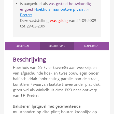
is aangeduid als
vastgesteld bouwkundig
erfgoed
Hoekhuis naar ontwerp van J.F.
Peeters
Deze vaststelling
was geldig
van
24-09-2009
tot
29-03-2019
ALGEMEEN
BESCHRIJVING
KENMERKEN
Beschrijving
Hoekhuis van één/vier traveeën aan weerszijden
van afgeschuinde hoek en twee bouwlagen onder
half schilddak (nokrichting parallel aan de straat,
kunstleien) waarvan laatste travee onder plat dak,
gebouwd als winkelhuis circa 1923 naar ontwerp
van J.F. Peeters.
Bakstenen lijstgevel met gecementeerde
muurbanden op dito plint; houten kroonlijst op