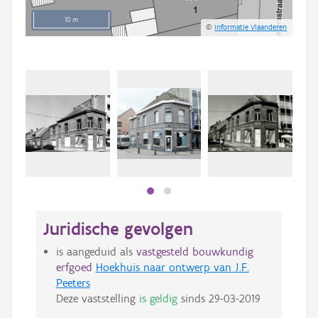
10 m
©
Informatie Vlaanderen
Beki
bee
bee
Juridische gevolgen
is aangeduid als
vastgesteld bouwkundig
erfgoed
Hoekhuis naar ontwerp van J.F.
Peeters
Deze vaststelling
is geldig
sinds
29-03-2019