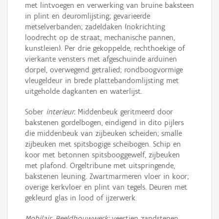
met lintvoegen en verwerking van bruine baksteen
in plint en deuromlijsting; gevarieerde
metselverbanden; zadeldaken (nokrichting
loodrecht op de straat, mechanische pannen,
kunstleien). Per drie gekoppelde, rechthoekige of
vierkante vensters met afgeschuinde arduinen
dorpel, overwegend getralied; rondboogvormige
vleugeldeur in brede plattebandomlijsting met
uitgeholde dagkanten en waterlijst.
Sober
interieur.
Middenbeuk geritmeerd door
bakstenen gordelbogen, eindigend in dito pijlers
die middenbeuk van zijbeuken scheiden; smalle
zijbeuken met spitsbogige scheibogen. Schip en
koor met betonnen spitsbooggewelf, zijbeuken
met plafond. Orgeltribune met uitspringende,
bakstenen leuning. Zwartmarmeren vloer in koor;
overige kerkvloer en plint van tegels. Deuren met
gekleurd glas in lood of ijzerwerk.
Mobilair. Beeldhouwwerk:
veertien zandstenen