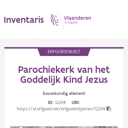
Inventaris
MENU
ERFGOEDOBJECT
Parochiekerk van het
Erfgoedobject
Goddelijk Kind Jezus
Aanduidingsobject
bouwkundig
element
Waarneming
ID
12294
URI
Thema
https://id.erfgoed.net/erfgoedobjecten/12294
Gebeurtenis