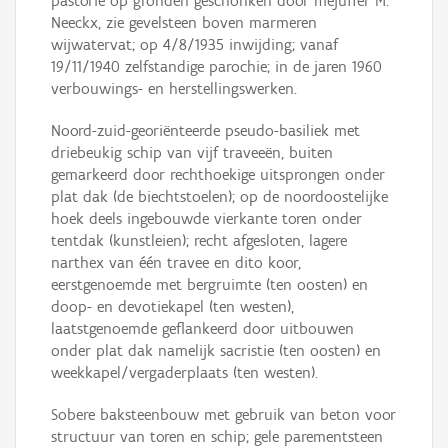
pastorie op gronden geschonken door mejuffer M.
Neeckx, zie gevelsteen boven marmeren
wijwatervat; op 4/8/1935 inwijding; vanaf
19/11/1940 zelfstandige parochie; in de jaren 1960
verbouwings- en herstellingswerken.
Noord-zuid-georiënteerde pseudo-basiliek met
driebeukig schip van vijf traveeën, buiten
gemarkeerd door rechthoekige uitsprongen onder
plat dak (de biechtstoelen); op de noordoostelijke
hoek deels ingebouwde vierkante toren onder
tentdak (kunstleien); recht afgesloten, lagere
narthex van één travee en dito koor,
eerstgenoemde met bergruimte (ten oosten) en
doop- en devotiekapel (ten westen),
laatstgenoemde geflankeerd door uitbouwen
onder plat dak namelijk sacristie (ten oosten) en
weekkapel/vergaderplaats (ten westen).
Sobere baksteenbouw met gebruik van beton voor
structuur van toren en schip; gele parementsteen