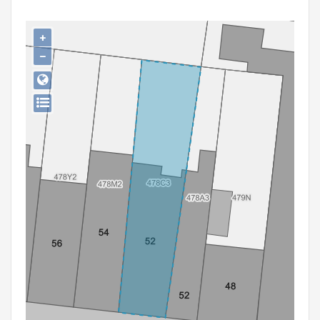
Persoon of collectief
+
Downloads
−
Hergebruik
Aanmelden