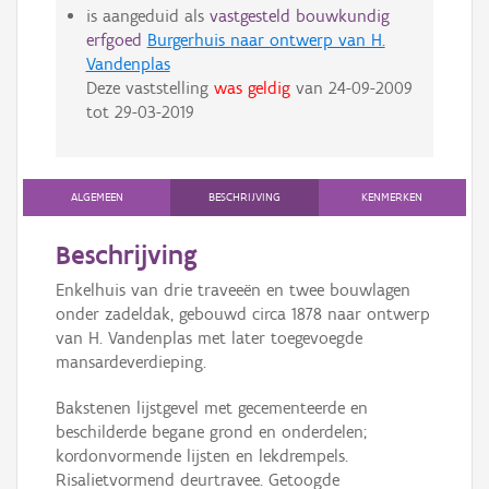
is aangeduid als
vastgesteld bouwkundig
erfgoed
Burgerhuis naar ontwerp van H.
Vandenplas
Deze vaststelling
was geldig
van
24-09-2009
tot
29-03-2019
ALGEMEEN
BESCHRIJVING
KENMERKEN
Beschrijving
Enkelhuis van drie traveeën en twee bouwlagen
onder zadeldak, gebouwd circa 1878 naar ontwerp
van H. Vandenplas met later toegevoegde
mansardeverdieping.
Bakstenen lijstgevel met gecementeerde en
beschilderde begane grond en onderdelen;
kordonvormende lijsten en lekdrempels.
Risalietvormend deurtravee. Getoogde