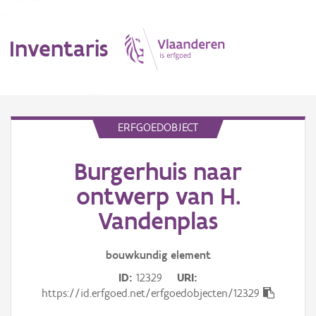
Inventaris
MENU
ERFGOEDOBJECT
Burgerhuis naar
Erfgoedobject
ontwerp van H.
Aanduidingsobject
Vandenplas
Waarneming
bouwkundig
element
Thema
ID
12329
URI
https://id.erfgoed.net/erfgoedobjecten/12329
Gebeurtenis