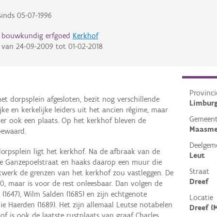
inds
05-07-1996
d bouwkundig erfgoed
Kerkhof
van
24-09-2009
tot
01-02-2018
Provinci
t dorpsplein afgesloten, bezit nog verschillende
Limbur
ke en kerkelijke leiders uit het ancien régime, maar
Gemeen
er ook een plaats. Op het kerkhof bleven de
Maasme
bewaard.
Deelgem
dorpsplein ligt het kerkhof. Na de afbraak van de
Leut
 Ganzepoelstraat en haaks daarop een muur die
Straat
erk de grenzen van het kerkhof zou vastleggen. De
Dreef
30, maar is voor de rest onleesbaar. Dan volgen de
(1647), Wilm Salden (1685) en zijn echtgenote
Locatie
lie Haerden (1689). Het zijn allemaal Leutse notabelen
Dreef (
of is ook de laatste rustplaats van graaf Charles