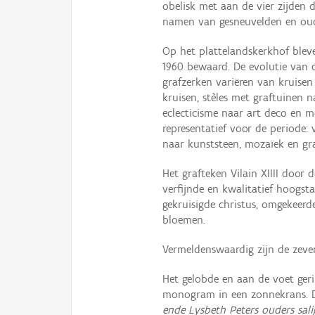
obelisk met aan de vier zijden 
namen van gesneuvelden en oud-
Op het plattelandskerkhof blev
1960 bewaard. De evolutie van d
grafzerken variëren van kruise
kruisen, stèles met graftuinen 
eclecticisme naar art deco en 
representatief voor de periode:
naar kunststeen, mozaïek en gra
Het grafteken Vilain XIIII doo
verfijnde en kwalitatief hoogs
gekruisigde christus, omgekeer
bloemen.
Vermeldenswaardig zijn de zeve
Het gelobde en aan de voet ger
monogram in een zonnekrans. D
ende Lysbeth Peters ouders sali