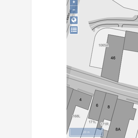
+
−
20 m