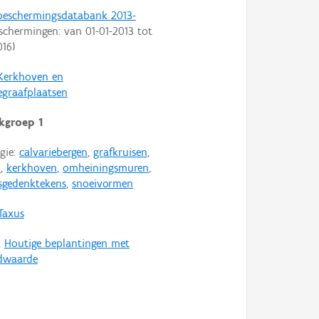
 beschermingsdatabank 2013-
schermingen: van
01-01-2013
tot
016
)
Kerkhoven en
egraafplaatsen
kgroep 1
gie:
calvariebergen
,
grafkruisen
,
n
,
kerkhoven
,
omheiningsmuren
,
sgedenktekens
,
snoeivormen
Taxus
:
Houtige beplantingen met
dwaarde