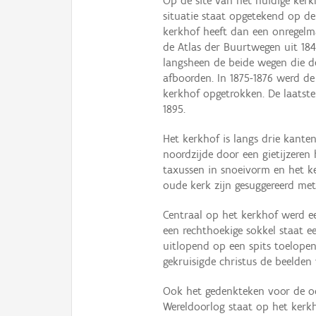
Op de site van het huidige kerk
situatie staat opgetekend op d
kerkhof heeft dan een onregelma
de Atlas der Buurtwegen uit 18
langsheen de beide wegen die de
afboorden. In 1875-1876 werd de
kerkhof opgetrokken. De laatst
1895.
Het kerkhof is langs drie kan
noordzijde door een gietijzeren
taxussen in snoeivorm en het k
oude kerk zijn gesuggereerd met
Centraal op het kerkhof werd e
een rechthoekige sokkel staat 
uitlopend op een spits toelope
gekruisigde christus de beelden
Ook het gedenkteken voor de oo
Wereldoorlog staat op het kerkh