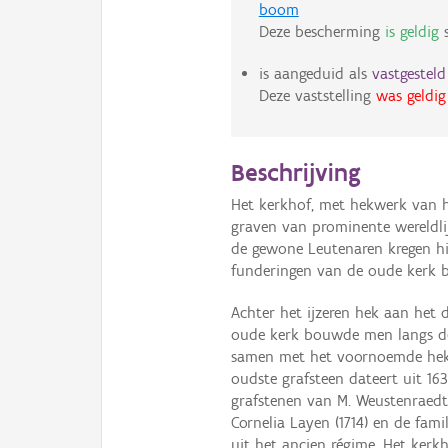
boom
Deze bescherming
is geldig
s
is aangeduid als
vastgestel
Deze vaststelling
was geldig
Beschrijving
Het kerkhof, met hekwerk van he
graven van prominente wereldlij
de gewone Leutenaren kregen hi
funderingen van de oude kerk 
Achter het ijzeren hek aan het 
oude kerk bouwde men langs de
samen met het voornoemde hekw
oudste grafsteen dateert uit 16
grafstenen van M. Weustenraedt 
Cornelia Layen (1714) en de fami
uit het ancien régime. Het kerkh