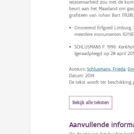
seizoensarbeid zou met de koms
beurt aan het Maasland om gast
grafsteen van Johan Bart (1928)
Onroerend Erfgoed Limburg, 
meerdere monumenten (GYSELI
SCHLUSMANS F. 1996:
Kerkho
(geraadpleegd op 28 april 201
Auteurs:
Schlusmans, Frieda
;
Gij
Datum:
2014
De tekst wordt ter beschikking 
Bekijk alle teksten
Aanvullende inform