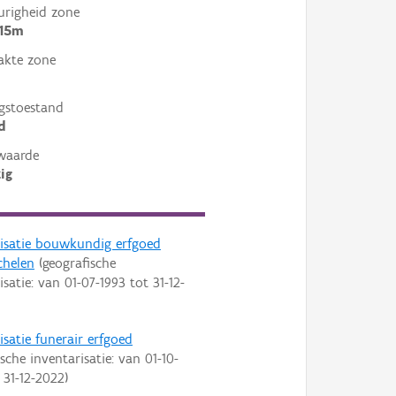
righeid zone
 15m
akte zone
gstoestand
d
waarde
ig
risatie bouwkundig erfgoed
helen
(geografische
isatie: van
01-07-1993
tot
31-12-
isatie funerair erfgoed
sche inventarisatie: van
01-10-
t
31-12-2022
)