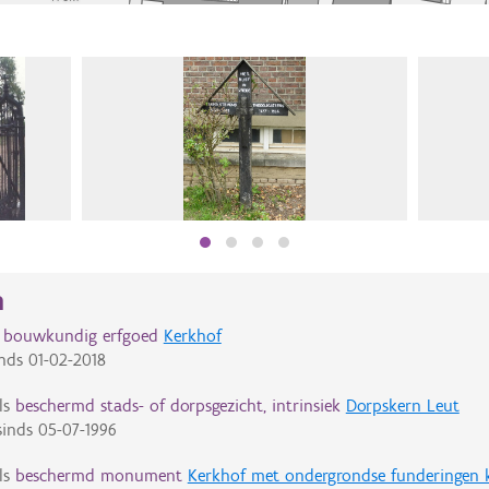
n
d bouwkundig erfgoed
Kerkhof
nds
01-02-2018
ls
beschermd stads- of dorpsgezicht, intrinsiek
Dorpskern Leut
inds
05-07-1996
ls
beschermd monument
Kerkhof met ondergrondse funderingen k