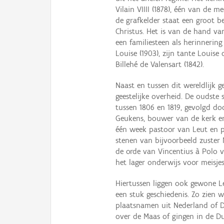
Vilain VIIII (1878), één van de 
de grafkelder staat een groot 
Christus. Het is van de hand va
een familiesteen als herinnering
Louise (1903), zijn tante Louis
Billehé de Valensart (1842).
Naast en tussen dit wereldlijk g
geestelijke overheid. De oudste 
tussen 1806 en 1819, gevolgd do
Geukens, bouwer van de kerk en 
één week pastoor van Leut en p
stenen van bijvoorbeeld zuster 
de orde van Vincentius à Polo 
het lager onderwijs voor meisjes
Hiertussen liggen ook gewone L
een stuk geschiedenis. Zo zien 
plaatsnamen uit Nederland of 
over de Maas of gingen in de Du