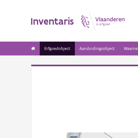
Inventaris
Erfgoedobject
Aanduidingsobject
Waarne