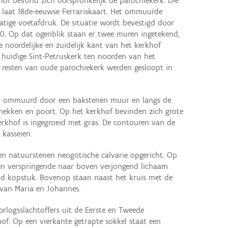
hof bevond zich oorspronkelijk de parochiekerk. Die
e laat 18de-eeuwse Ferrariskaart. Het ommuurde
tige voetafdruk. De situatie wordt bevestigd door
40. Op dat ogenblik staan er twee muren ingetekend,
 noordelijke en zuidelijk kant van het kerkhof
 huidige Sint-Petruskerk ten noorden van het
e resten van oude parochiekerk werden gesloopt in
ten ommuurd door een bakstenen muur en langs de
 hekken en poort. Op het kerkhof bevinden zich grote
erkhof is ingegroeid met gras. De contouren van de
 kasseien.
en natuurstenen neogotische calvarie opgericht. Op
een verspringende naar boven verjongend lichaam
nd kopstuk. Bovenop staan naast het kruis met de
 van Maria en Johannes.
rlogsslachtoffers uit de Eerste en Tweede
of. Op een vierkante getrapte sokkel staat een