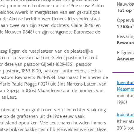
Nauwkeu
meest prominente Leutenaren uit de 19de eeuw. Achter
Tot op
beeldhouwwerk in mergelsteen van een gekruisigde
n de Akense beeldhouwer Reners. Iets verder staat
Oppervl
 aan twee van zijn zeven dochters, Claire (1846) en
1 768m²
e de Meuwen (1848) en zijn echtgenote Baronesse de
Bewarin
Bewaar
ezag liggen de rustplaatsen van de plaatselijke
Erfgoed
steen is deze van pastoor Gielen, pastoor te Leut
Aanwez
or deze van pastoor Gijbels 1829-1861, pastoor
pastorie, 1863-1900, pastoor Lantmeeters, slechts
astoor Reynaerts 1924-1934. Daarnaast herinneren de
Inventa
Marie Paula Rogge (1927) uit Sint-Martens-Latem, van
Maasmec
van Gijzegem (Oost-Vlaanderen) aan de pioniers van
inventar
 te Leut.
1996
)
eutenaren. Hun grafstenen vertellen echter vaak nog
Inventar
we op de grafstenen uit de 19de eeuw vaak
(themati
Duitsland opduiken. Vele Leutenaren huwden immers
2013
to
itse brikkenbakkerijen of bietenvelden werken. Deze