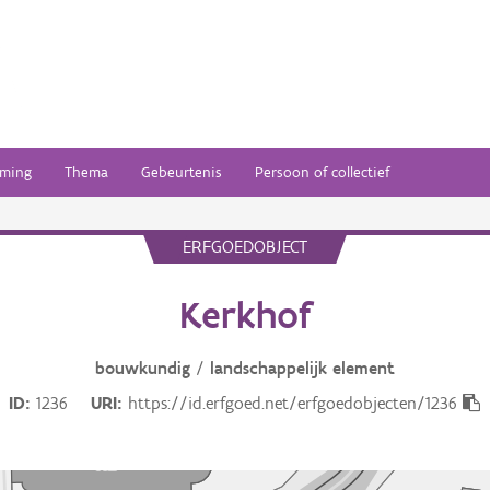
ming
Thema
Gebeurtenis
Persoon of collectief
ERFGOEDOBJECT
Kerkhof
bouwkundig
/
landschappelijk
element
ID
1236
URI
https://id.erfgoed.net/erfgoedobjecten/1236