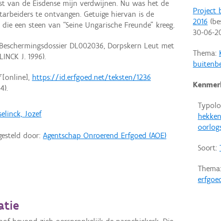
t van de Eisdense mijn verdwijnen. Nu was het de
Project
arbeiders te ontvangen. Getuige hiervan is de
2016
(be
, die een steen van “Seine Ungarische Freunde” kreeg.
30-06-2
Beschermingsdossier DL002036, Dorpskern Leut met
Thema:
NCK J. 1996).
buitenb
f
[online],
https://id.erfgoed.net/teksten/1236
Kenmer
4).
Typolo
selinck, Jozef
hekke
oorlog
gesteld door:
Agentschap Onroerend Erfgoed (AOE)
Soort:
Thema
erfgoe
atie