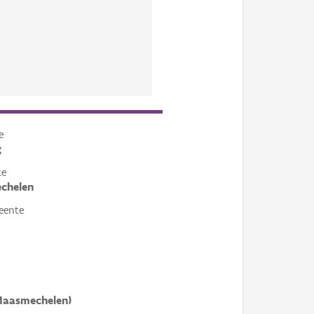
e
g
te
chelen
eente
Maasmechelen)