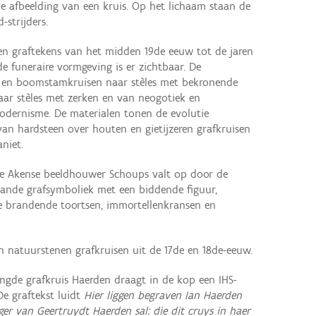
de afbeelding van een kruis. Op het lichaam staan de
strijders.
en graftekens van het midden 19de eeuw tot de jaren
e funeraire vormgeving is er zichtbaar. De
n en boomstamkruisen naar stèles met bekronende
naar stèles met zerken en van neogotiek en
modernisme. De materialen tonen de evolutie
 van hardsteen over houten en gietijzeren grafkruisen
niet.
r de Akense beeldhouwer Schoups valt op door de
taande grafsymboliek met een biddende figuur,
de brandende toortsen, immortellenkransen en
n natuurstenen grafkruisen uit de 17de en 18de-eeuw.
ingde grafkruis Haerden draagt in de kop een IHS-
e graftekst luidt
Hier liggen begraven Ian Haerden
ger van Geertruydt Haerden sal: die dit cruys in haer