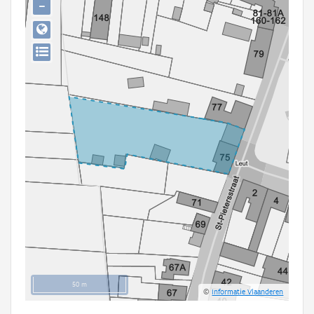
−
Persoon of collectief
Downloads
Hergebruik
Aanmelden
50 m
©
Informatie Vlaanderen