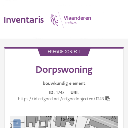
Inventaris
MENU
ERFGOEDOBJECT
Dorpswoning
Erfgoedobject
Aanduidingsobject
bouwkundig
element
ID
1243
URI
Waarneming
https://id.erfgoed.net/erfgoedobjecten/1243
Thema
Gebeurtenis
+