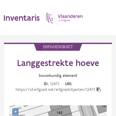
Inventaris
MENU
ERFGOEDOBJECT
Langgestrekte hoeve
Erfgoedobject
Aanduidingsobject
bouwkundig
element
ID
12475
URI
Waarneming
https://id.erfgoed.net/erfgoedobjecten/12475
Thema
Gebeurtenis
+