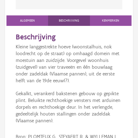
ALGEMEEN
BESCHRIJVING
KENMERKEN
Beschrijving
Kleine langgestrekte hoeve (woonstalhuis, nok
loodrecht op de straat) op omhaagd domein met
moestuin aan zuidzijde. Voorgevel woonhuis
(zuidgevel) van vier traveeën en één bouwlaag
onder zadeldak (Vlaamse pannen), uit de eerste
helft van de 19de eeuw(?).
Gekalkt, verankerd bakstenen gebouw op gepikte
plint. Beluikte rechthoekige vensters met arduinen
dorpels en rechthoekige deur. In het verlengde,
gedeeltelijk houten stallingen onder zadeldak
(Vlaamse pannen).
Bron: PLOMTEUX G., STEYAERT R. & WYLLEMAN L.