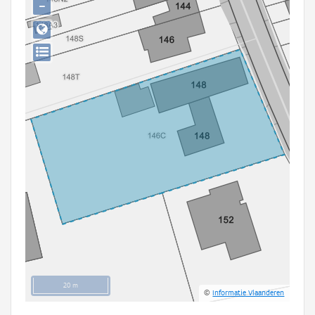
−
Persoon of collectief
Downloads
Hergebruik
Aanmelden
20 m
©
Informatie Vlaanderen