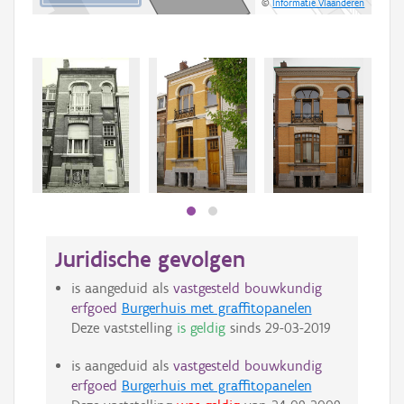
©
Informatie Vlaanderen
Beki
bee
bee
Juridische gevolgen
is aangeduid als
vastgesteld bouwkundig
erfgoed
Burgerhuis met graffitopanelen
Deze vaststelling
is geldig
sinds
29-03-2019
is aangeduid als
vastgesteld bouwkundig
erfgoed
Burgerhuis met graffitopanelen