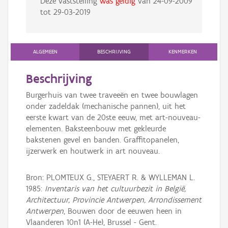
Deze vaststelling
was geldig
van
24-09-2009
tot
29-03-2019
ALGEMEEN
BESCHRIJVING
KENMERKEN
Beschrijving
Burgerhuis van twee traveeën en twee bouwlagen
onder zadeldak (mechanische pannen), uit het
eerste kwart van de 20ste eeuw, met art-nouveau-
elementen. Baksteenbouw met gekleurde
bakstenen gevel en banden. Graffitopanelen,
ijzerwerk en houtwerk in art nouveau.
Bron: PLOMTEUX G., STEYAERT R. & WYLLEMAN L.
1985:
Inventaris van het cultuurbezit in België,
Architectuur, Provincie Antwerpen, Arrondissement
Antwerpen
, Bouwen door de eeuwen heen in
Vlaanderen 10n1 (A-He), Brussel - Gent.