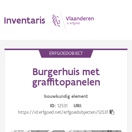
Inventaris
MENU
ERFGOEDOBJECT
Burgerhuis met
Erfgoedobject
graffitopanelen
Aanduidingsobject
bouwkundig
element
Waarneming
ID
12531
URI
Thema
https://id.erfgoed.net/erfgoedobjecten/12531
Gebeurtenis