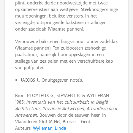
plint; onderkelderde noordwestzijde met twee
opkamervensters aan westgevel. Steekboogvormige
muuropeningen; beluikte vensters. In het
verlengde, uitspringende bakstenen stallingen
onder zadeldak (Vlaamse pannen).
Verbouwde bakstenen langsschuur onder zadeldak
(Vlaamse pannen). Ten zuidoosten zeshoekige
paalschuur, namelijk hooi opgeslagen in een
stellage van zes palen met een verschuifbare kap
van golfplaten.
JACOBS J., Onuitgegeven nota's.
Bron: PLOMTEUX G., STEYAERT R. & WYLLEMAN L.
1985:
Inventaris van het cultuurbezit in België,
Architectuur, Provincie Antwerpen, Arrondissement
Antwerpen
, Bouwen door de eeuwen heen in
Vlaanderen 10n1 (A-He), Brussel - Gent.
Auteurs:
Wylleman, Linda