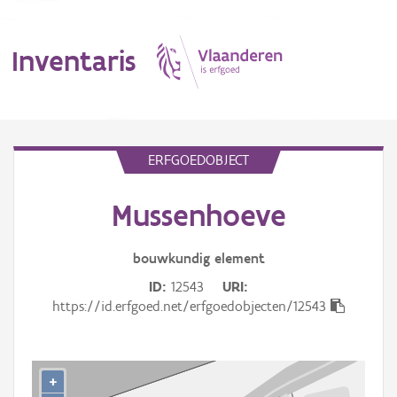
Inventaris
MENU
ERFGOEDOBJECT
Mussenhoeve
Erfgoedobject
Aanduidingsobject
bouwkundig
element
ID
12543
URI
Waarneming
https://id.erfgoed.net/erfgoedobjecten/12543
Thema
Gebeurtenis
+