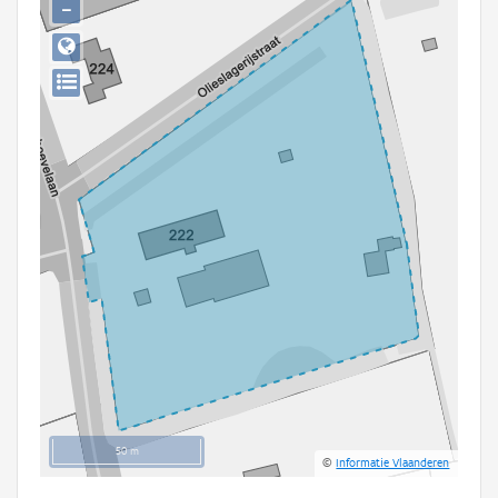
−
Persoon of collectief
Downloads
Hergebruik
Aanmelden
50 m
©
Informatie Vlaanderen