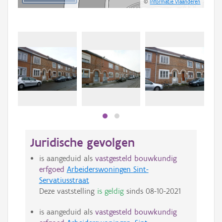
©
Informatie Vlaanderen
Beki
bee
bee
Juridische gevolgen
is aangeduid als
vastgesteld bouwkundig
erfgoed
Arbeiderswoningen Sint-
Servatiusstraat
Deze vaststelling
is geldig
sinds
08-10-2021
is aangeduid als
vastgesteld bouwkundig