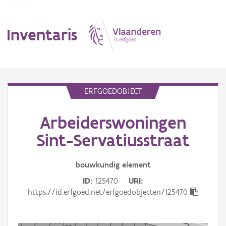
Inventaris
MENU
ERFGOEDOBJECT
Arbeiderswoningen
Erfgoedobject
Sint-Servatiusstraat
Aanduidingsobject
bouwkundig
element
Waarneming
ID
125470
URI
Thema
https://id.erfgoed.net/erfgoedobjecten/125470
Gebeurtenis