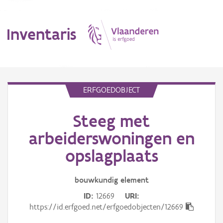
Inventaris
MENU
ERFGOEDOBJECT
Steeg met
Erfgoedobject
arbeiderswoningen en
Aanduidingsobject
opslagplaats
Waarneming
bouwkundig
element
Thema
ID
12669
URI
https://id.erfgoed.net/erfgoedobjecten/12669
Gebeurtenis