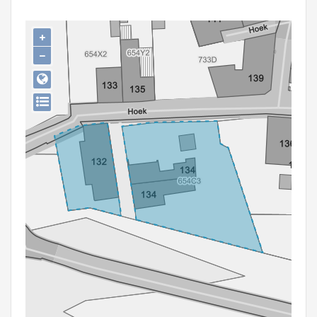
Persoon of collectief
+
Downloads
−
Hergebruik
Aanmelden