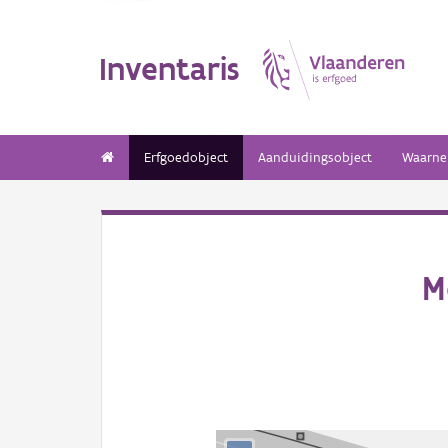
Inventaris
Erfgoedobject
Aanduidingsobject
Waarne
M