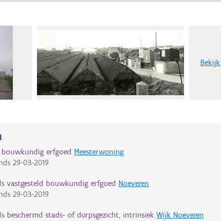
Bekijk
n
d bouwkundig erfgoed
Meesterwoning
nds
29-03-2019
ls
vastgesteld bouwkundig erfgoed
Noeveren
nds
29-03-2019
ls
beschermd stads- of dorpsgezicht, intrinsiek
Wijk Noeveren