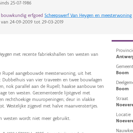
inds
25-07-1986
d bouwkundig erfgoed
Scheepswerf Van Heygen en meesterwoning
van
24-09-2009
tot
29-03-2019
Provinci
Heygen
met recente fabriekshallen ten westen van
Antwer
Gemeen
Boom
de Rupel aangebouwde meesterwoning, uit het
. Dubbelhuis van vier traveeën en twee bouwlagen
Deelgem
n, nok parallel aan de Rupel); haakse aanbouw ten
Boom
age ten westen. Gecementeerde lijstgevel met
Straat
 en rechthoekige muuropeningen; deur in vlakke
Noever
st. Westelijke zijgevel met halve maanvenstertjes.
Locatie
n westen wordt niet meer gebruikt.
Noever
Nauwkeu