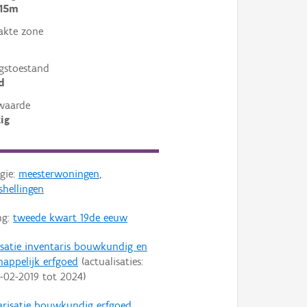
 15m
akte zone
gstoestand
d
waarde
ig
gie:
meesterwoningen
,
shellingen
ng:
tweede kwart 19de eeuw
isatie inventaris bouwkundig en
happelijk erfgoed
(actualisaties:
-02-2019
tot
2024
)
arisatie bouwkundig erfgoed