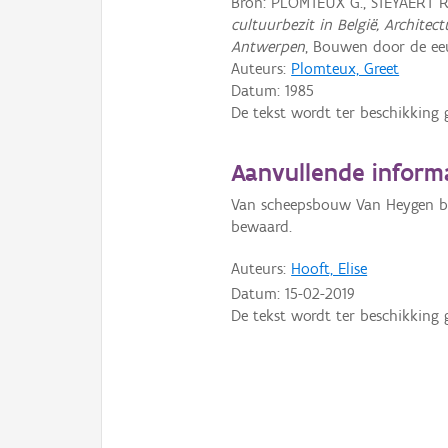
Bron: PLOMTEUX G., STEYAERT 
cultuurbezit in België, Archite
Antwerpen
, Bouwen door de eeu
Auteurs:
Plomteux, Greet
Datum:
1985
De tekst wordt ter beschikking 
Aanvullende inform
Van scheepsbouw Van Heygen bl
bewaard.
Auteurs:
Hooft, Elise
Datum:
15-02-2019
De tekst wordt ter beschikking 