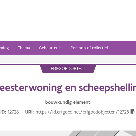
ming
Thema
Gebeurtenis
Persoon of collectief
ERFGOEDOBJECT
eesterwoning en scheepshelli
bouwkundig
element
ID
12728
URI
https://id.erfgoed.net/erfgoedobjecten/12728