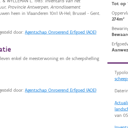
R. & WYLLEMAN L. 1985:
Inventaris van het
Tot op
ctuur, Provincie Antwerpen, Arrondissement
Oppervl
wen heen in Vlaanderen 10n1 (A-He), Brussel - Gent.
274m²
Bewarin
gesteld door:
Agentschap Onroerend Erfgoed (AOE)
Bewaar
Erfgoed
atie
Aanwez
even enkel de meesterwoning en de scheepshelling
Typolo
scheep
gesteld door:
Agentschap Onroerend Erfgoed (AOE)
Dateri
Actual
landsc
van
05
Invent