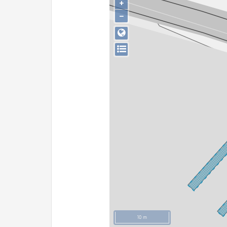
+
−
10 m