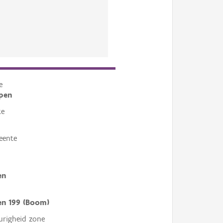
e
pen
te
eente
en
en 199 (Boom)
righeid zone