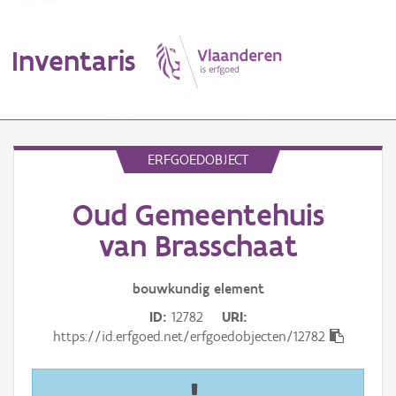
Inventaris
MENU
ERFGOEDOBJECT
Oud Gemeentehuis
Erfgoedobject
van Brasschaat
Aanduidingsobject
bouwkundig
element
Waarneming
ID
12782
URI
Thema
https://id.erfgoed.net/erfgoedobjecten/12782
Gebeurtenis