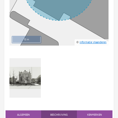
10 m
©
Informatie Vlaanderen
ALGEMEEN
BESCHRIJVING
KENMERKEN