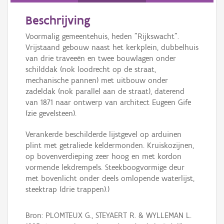
Beschrijving
Voormalig gemeentehuis, heden "Rijkswacht".
Vrijstaand gebouw naast het kerkplein, dubbelhuis
van drie traveeën en twee bouwlagen onder
schilddak (nok loodrecht op de straat,
mechanische pannen) met uitbouw onder
zadeldak (nok parallel aan de straat), daterend
van 1871 naar ontwerp van architect Eugeen Gife
(zie gevelsteen).
Verankerde beschilderde lijstgevel op arduinen
plint met getraliede keldermonden. Kruiskozijnen,
op bovenverdieping zeer hoog en met kordon
vormende lekdrempels. Steekboogvormige deur
met bovenlicht onder deels omlopende waterlijst,
steektrap (drie trappen).)
Bron: PLOMTEUX G., STEYAERT R. & WYLLEMAN L.