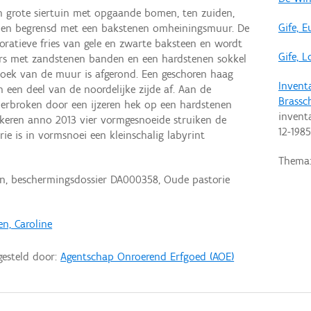
n grote siertuin met opgaande bomen, ten zuiden,
Gife, 
rden begrensd met een bakstenen omheiningsmuur. De
ratieve fries van gele en zwarte baksteen en wordt
Gife, L
ers met zandstenen banden en een hardstenen sokkel
 hoek van de muur is afgerond. Een geschoren haag
Invent
n een deel van de noordelijke zijde af. Aan de
Brassc
erbroken door een ijzeren hek op een hardstenen
invent
nkeren anno 2013 vier vormgesnoeide struiken de
12-1985
ie is in vormsnoei een kleinschalig labyrint
Thema
, beschermingsdossier DA000358, Oude pastorie
n, Caroline
gesteld door:
Agentschap Onroerend Erfgoed (AOE)