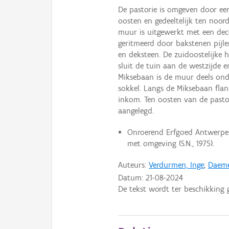
De pastorie is omgeven door ee
oosten en gedeeltelijk ten noo
muur is uitgewerkt met een deco
geritmeerd door bakstenen pijl
en deksteen. De zuidoostelijke
sluit de tuin aan de westzijde e
Miksebaan is de muur deels ond
sokkel. Langs de Miksebaan fla
inkom. Ten oosten van de pastor
aangelegd.
Onroerend Erfgoed Antwerpen
met omgeving (S.N., 1975).
Auteurs:
Verdurmen, Inge
;
Daeme
Datum:
21-08-2024
De tekst wordt ter beschikking 