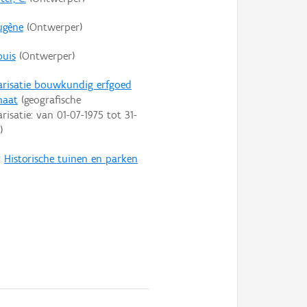
Eugène
(Ontwerper)
ouis
(Ontwerper)
arisatie bouwkundig erfgoed
haat
(geografische
arisatie: van
01-07-1975
tot
31-
)
:
Historische tuinen en parken