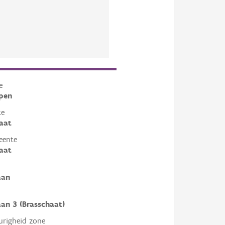
e
pen
te
aat
eente
aat
aan
an 3 (Brasschaat)
righeid zone