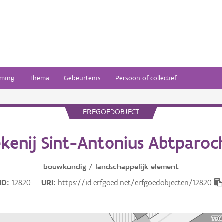
ming
Thema
Gebeurtenis
Persoon of collectief
ERFGOEDOBJECT
kenij Sint-Antonius Abtparoc
bouwkundig
/
landschappelijk
element
ID
12820
URI
https://id.erfgoed.net/erfgoedobjecten/12820