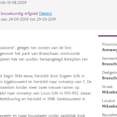
inds
10-08-2009
d bouwkundig erfgoed
Dekenij
van
24-09-2009
tot
29-03-2019
Provinci
pastorie", gelegen ten oosten van de Sint-
Antwer
tegenover het park van Brasschaat; ommuurde
Gemeen
eren hek ten zuiden, heraangelegd Kerkplein ten
Brassch
Deelgem
uit begin 19de eeuw, hersteld door Eugeen Gife in
Brassch
an zijgebouwen) en hersteld naar ontwerp van C. De
Straat
ingswerken (onder meer twee nieuwe ramen op
Mikseb
els) naar ontwerp van Louis Gife in 1911-1912; zwaar
reldoorlog en hersteld in 1948. Gerestaureerd in
Locatie
Mikseba
Nauwkeu
raveeën en twee bouwlagen onder zadeldak (nok