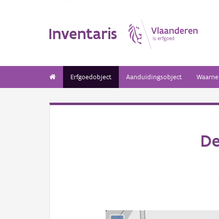
Inventaris
Erfgoedobject
Aanduidingsobject
Waarne
De