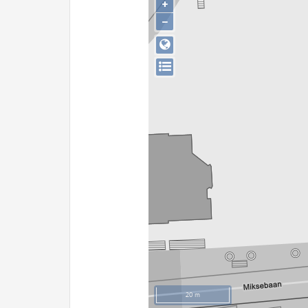
+
−
20 m