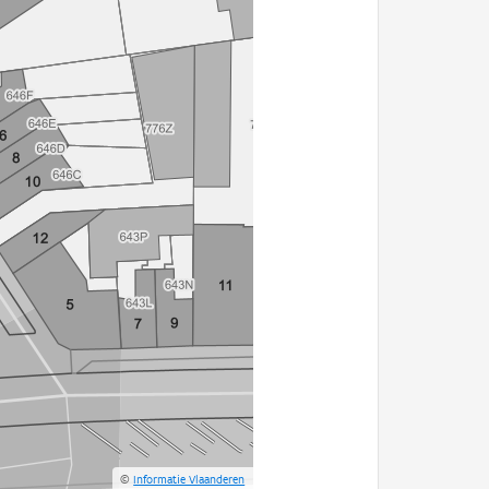
©
Informatie Vlaanderen