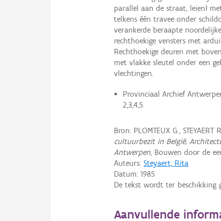
parallel aan de straat, leien) 
telkens één travee onder schildd
verankerde beraapte noordelijke e
rechthoekige vensters met ardu
Rechthoekige deuren met bovenl
met vlakke sleutel onder een gek
vlechtingen.
Provinciaal Archief Antwerpen
2,3,4,5.
Bron: PLOMTEUX G., STEYAERT 
cultuurbezit in België, Archite
Antwerpen
, Bouwen door de eeu
Auteurs:
Steyaert, Rita
Datum:
1985
De tekst wordt ter beschikking 
Aanvullende inform