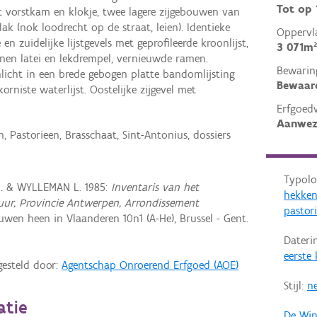
Tot op
met vorstkam en klokje, twee lagere zijgebouwen van
ak (nok loodrecht op de straat, leien). Identieke
Oppervl
n zuidelijke lijstgevels met geprofileerde kroonlijst,
3 071m²
inen latei en lekdrempel, vernieuwde ramen.
Bewarin
icht in een brede gebogen platte bandomlijsting
Bewaar
orniste waterlijst. Oostelijke zijgevel met
Erfgoed
Aanwez
, Pastorieen, Brasschaat, Sint-Antonius, dossiers
Typolo
R. & WYLLEMAN L. 1985:
Inventaris van het
hekke
ctuur, Provincie Antwerpen, Arrondissement
pastor
wen heen in Vlaanderen 10n1 (A-He), Brussel - Gent.
Dateri
eerste
gesteld door:
Agentschap Onroerend Erfgoed (AOE)
Stijl:
ne
atie
De Wint