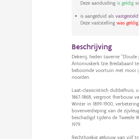
Deze aanduiding
is geldig
s
is aangeduid als
vastgestel
Deze vaststelling
was geldig
Beschrijving
Dekenij, heden taverne "D'oude 
Antoniuskerk (zie Bredabaan) 
beboomde voortuin met mooi ijz
noorden.
Laat-classicistisch dubbelhuis, 
1867-1868, vergroot (herbouw v
Winter in 1899-1900, verbeter
bovenverdieping van de zijvleug
beschadigd tijdens de Tweede We
1979.
Rechthoekig gebouw van vijf t