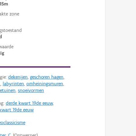
 15m
akte zone
gstoestand
d
waarde
ig
gie:
dekenijen
,
geschoren hagen
,
n
,
labyrinten
,
omheiningsmuren
,
ietuinen
,
snoeivormen
ng:
derde kwart 19de eeuw
,
 kwart 19de eeuw
oclassicisme
er, C.
(Ontwerper)