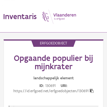
Inventaris
MENU
ERFGOEDOBJECT
Opgaande populier bij
Erfgoedobject
mijnkrater
Aanduidingsobject
landschappelijk
element
Waarneming
ID
130691
URI
Thema
https://id.erfgoed.net/erfgoedobjecten/130691
Gebeurtenis