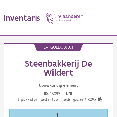
Inventaris
MENU
ERFGOEDOBJECT
Steenbakkerij De
Erfgoedobject
Wildert
Aanduidingsobject
bouwkundig
element
Waarneming
ID
13093
URI
Thema
https://id.erfgoed.net/erfgoedobjecten/13093
Gebeurtenis